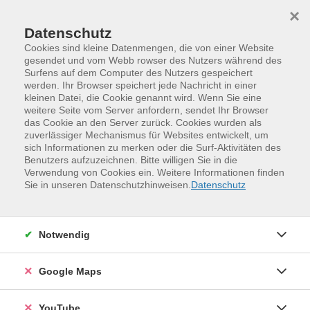
Skip to main content
Skip to page footer
×
Datenschutz
Cookies sind kleine Datenmengen, die von einer Website
gesendet und vom Webb rowser des Nutzers während des
Surfens auf dem Computer des Nutzers gespeichert
Unsere Kursleitenden
werden. Ihr Browser speichert jede Nachricht in einer
kleinen Datei, die Cookie genannt wird. Wenn Sie eine
weitere Seite vom Server anfordern, sendet Ihr Browser
Lippmann, Anna
(Feldenkrais-
das Cookie an den Server zurück. Cookies wurden als
zuverlässiger Mechanismus für Websites entwickelt, um
Pädagogin)
sich Informationen zu merken oder die Surf-Aktivitäten des
Benutzers aufzuzeichnen. Bitte willigen Sie in die
Verwendung von Cookies ein. Weitere Informationen finden
Veranstaltungen (
16
)
Loading...
Sie in unseren Datenschutzhinweisen.
Datenschutz
Filter
Notwendig
Sortierung
Google Maps
Feldenkrais – Bewusstheit durch Bewegung
YouTube