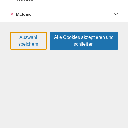
Wie entlaste ich den Kiefer
26F63142
Matomo
28,00 €
17.08.2026
—
24.08.2026
17:15
—
18:45
Uhr
Auswahl
Alle Cookies akzeptieren und
VHS, Annenstr. 10
speichern
schließen
Lippmann, Anna
(Feldenkrais-Pädagogin)
Feldenkrais – Bewusstheit durch Bewegung
Die Entfaltung der Hände
26F63149
28,00 €
03.08.2026
—
10.08.2026
17:15
—
18:45
Uhr