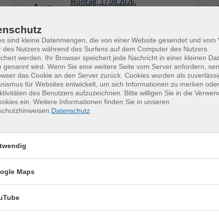
Montag, 17.08.2026,
Aug.
09:30 – 12:30 Uhr
2 Termine
enschutz
VHS, Annenstr. 10
es sind kleine Datenmengen, die von einer Website gesendet und vo
r des Nutzers während des Surfens auf dem Computer des Nutzers
chert werden. Ihr Browser speichert jede Nachricht in einer kleinen Dat
 genannt wird. Wenn Sie eine weitere Seite vom Server anfordern, se
owser das Cookie an den Server zurück. Cookies wurden als zuverlässi
ismus für Websites entwickelt, um sich Informationen zu merken oder
ktivitäten des Benutzers aufzuzeichnen. Bitte willigen Sie in die Verwe
okies ein. Weitere Informationen finden Sie in unseren
schutzhinweisen.
Datenschutz
twendig
ogle Maps
uTube