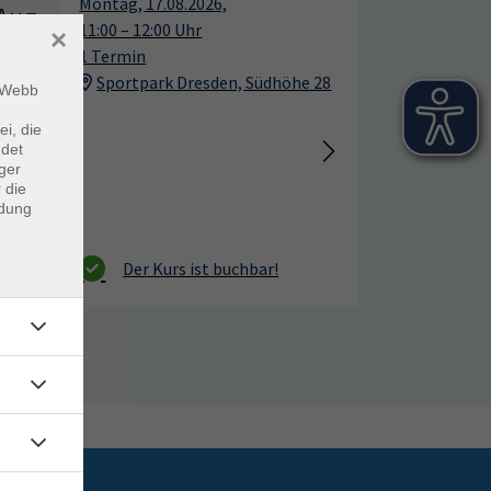
Montag, 17.08.2026,
Aug.
Aug.
11:00 – 12:00 Uhr
×
1 Termin
Sportpark Dresden, Südhöhe 28
m Webb
ei, die
ndet
ger
 die
ndung