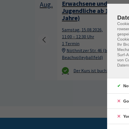
Erwachsene und
Aug.
Jugendliche ab 13
Jahre)
Dat
Cooki
rowse
Samstag, 15.08.2026,
gespei
11:00 – 12:30 Uhr
Cookie
1 Termin
Ihr Br
Mechan
Nöthnitzer Str. 46 (beim
Surf-A
Beachvolleyballfeld)
von Co
Daten
No
Go
Yo