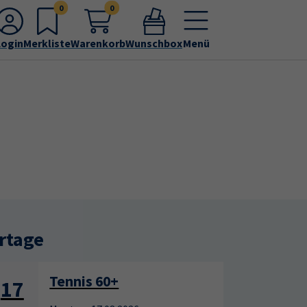
0
0
Login
Merkliste
Warenkorb
Wunschbox
Menü
rtage
Tennis 60+
17
17