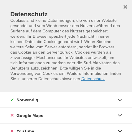
Skip to main content
Skip to page footer
×
Datenschutz
Cookies sind kleine Datenmengen, die von einer Website
gesendet und vom Webb rowser des Nutzers während des
Surfens auf dem Computer des Nutzers gespeichert
werden. Ihr Browser speichert jede Nachricht in einer
kleinen Datei, die Cookie genannt wird. Wenn Sie eine
weitere Seite vom Server anfordern, sendet Ihr Browser
das Cookie an den Server zurück. Cookies wurden als
zuverlässiger Mechanismus für Websites entwickelt, um
sich Informationen zu merken oder die Surf-Aktivitäten des
Benutzers aufzuzeichnen. Bitte willigen Sie in die
Verwendung von Cookies ein. Weitere Informationen finden
Online-Kurse
Kreativität und Gestaltung
Sie in unseren Datenschutzhinweisen.
Datenschutz
Loading...
Kreativität und Gestaltung
Notwendig
Veranstaltungen (
5
)
Loading...
Google Maps
Filter
YouTube