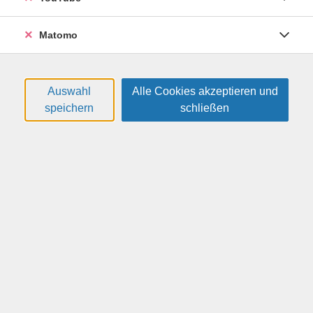
Sortierung
Matomo
Gitarre für Einsteiger (online)
Kurseinstieg jederzeit möglich!
Auswahl
Alle Cookies akzeptieren und
26F2410
speichern
schließen
50,00 €
online
Pankow, Stephan
(Musiker/Musikpädagoge)
Bauchtanz zum Kennenlernen (online)
Kursstart jederzeit möglich!
26F2570