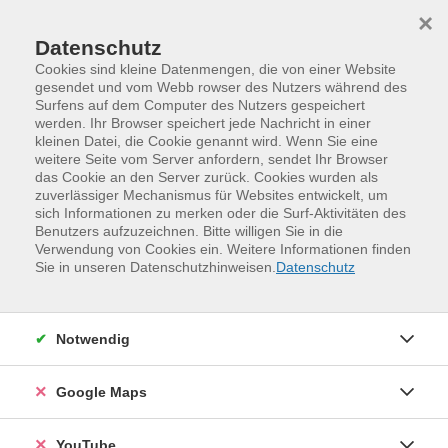
Skip to main content
Skip to page footer
×
Datenschutz
Cookies sind kleine Datenmengen, die von einer Website
gesendet und vom Webb rowser des Nutzers während des
Surfens auf dem Computer des Nutzers gespeichert
werden. Ihr Browser speichert jede Nachricht in einer
kleinen Datei, die Cookie genannt wird. Wenn Sie eine
weitere Seite vom Server anfordern, sendet Ihr Browser
das Cookie an den Server zurück. Cookies wurden als
zuverlässiger Mechanismus für Websites entwickelt, um
sich Informationen zu merken oder die Surf-Aktivitäten des
Benutzers aufzuzeichnen. Bitte willigen Sie in die
Verwendung von Cookies ein. Weitere Informationen finden
Digitales und Medien
Sie in unseren Datenschutzhinweisen.
Datenschutz
Social Media und virtuelle Kommunikation
Loading...
Notwendig
Social Media und virtuelle
Kommunikation
Google Maps
Veranstaltungen (
15
)
Loading...
YouTube