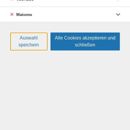
Filter
Matomo
Sortierung
Auswahl
Alle Cookies akzeptieren und
speichern
schließen
Canva-Workshop: Social Media und
Videoerstellung
26H42142
59,00 €
08.12.2026
17:30
—
20:30
Uhr
online
Weniger, Robin
(IT-Trainer)