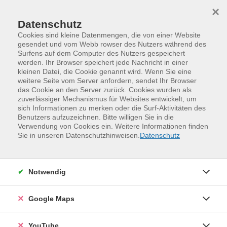
Skip to main content
Skip to page footer
×
Datenschutz
Cookies sind kleine Datenmengen, die von einer Website
gesendet und vom Webb rowser des Nutzers während des
Surfens auf dem Computer des Nutzers gespeichert
VHS-Lerntreff „Behring24“
werden. Ihr Browser speichert jede Nachricht in einer
kleinen Datei, die Cookie genannt wird. Wenn Sie eine
Lernen gleich nebenan
weitere Seite vom Server anfordern, sendet Ihr Browser
das Cookie an den Server zurück. Cookies wurden als
zuverlässiger Mechanismus für Websites entwickelt, um
sich Informationen zu merken oder die Surf-Aktivitäten des
Benutzers aufzuzeichnen. Bitte willigen Sie in die
Verwendung von Cookies ein. Weitere Informationen finden
Sie in unseren Datenschutzhinweisen.
Datenschutz
Notwendig
Google Maps
Du möchtest gern besser lesen, schreiben und rechnen
können? Den Umgang mit dem Handy, Tablett oder PC
YouTube