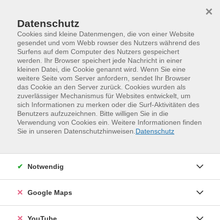
Skip to main content
Skip to page footer
×
Datenschutz
Cookies sind kleine Datenmengen, die von einer Website
gesendet und vom Webb rowser des Nutzers während des
Surfens auf dem Computer des Nutzers gespeichert
vhs.business
werden. Ihr Browser speichert jede Nachricht in einer
kleinen Datei, die Cookie genannt wird. Wenn Sie eine
Kontakt und Beratung
weitere Seite vom Server anfordern, sendet Ihr Browser
das Cookie an den Server zurück. Cookies wurden als
zuverlässiger Mechanismus für Websites entwickelt, um
sich Informationen zu merken oder die Surf-Aktivitäten des
Lassen Sie uns gemeinsam die passende
Benutzers aufzuzeichnen. Bitte willigen Sie in die
Verwendung von Cookies ein. Weitere Informationen finden
Weiterbildungslösung für Ihre Bedürfnisse
Sie in unseren Datenschutzhinweisen.
Datenschutz
entwickeln.
Kontaktformular
Notwendig
Vorname
Google Maps
Nachname
YouTube