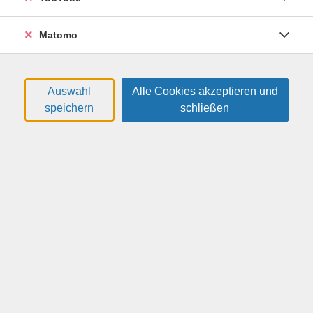
Matomo
E-Mail
*
Auswahl
Alle Cookies akzeptieren und
speichern
schließen
Ihre Nachricht
*
Captcha
*
Ja, ich stimme der Verarbeitung und Nutzung meiner
personenbezogenen Daten gemäß der