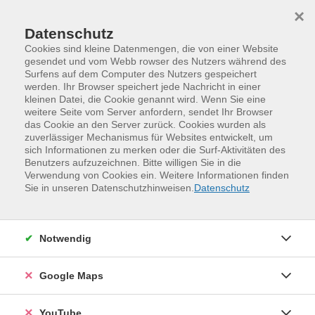
Skip to main content
Skip to page footer
×
Datenschutz
Cookies sind kleine Datenmengen, die von einer Website
gesendet und vom Webb rowser des Nutzers während des
Surfens auf dem Computer des Nutzers gespeichert
werden. Ihr Browser speichert jede Nachricht in einer
kleinen Datei, die Cookie genannt wird. Wenn Sie eine
weitere Seite vom Server anfordern, sendet Ihr Browser
das Cookie an den Server zurück. Cookies wurden als
zuverlässiger Mechanismus für Websites entwickelt, um
sich Informationen zu merken oder die Surf-Aktivitäten des
Benutzers aufzuzeichnen. Bitte willigen Sie in die
Verwendung von Cookies ein. Weitere Informationen finden
Gesundheit und Bewegung
Sie in unseren Datenschutzhinweisen.
Datenschutz
Loading...
Gesundheit und Bewegung
Notwendig
Weitere Informationen anzeigen
Google Maps
Loading...
Veranstaltungen (
425
)
YouTube
Filter