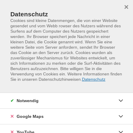
Skip to main content
Skip to page footer
×
Datenschutz
Cookies sind kleine Datenmengen, die von einer Website
gesendet und vom Webb rowser des Nutzers während des
Surfens auf dem Computer des Nutzers gespeichert
Treffpunkte und Termine
werden. Ihr Browser speichert jede Nachricht in einer
kleinen Datei, die Cookie genannt wird. Wenn Sie eine
Alles hat Wert – restlos glücklich!
weitere Seite vom Server anfordern, sendet Ihr Browser
das Cookie an den Server zurück. Cookies wurden als
zuverlässiger Mechanismus für Websites entwickelt, um
sich Informationen zu merken oder die Surf-Aktivitäten des
Benutzers aufzuzeichnen. Bitte willigen Sie in die
Verwendung von Cookies ein. Weitere Informationen finden
Sie in unseren Datenschutzhinweisen.
Datenschutz
Notwendig
Google Maps
YouTube