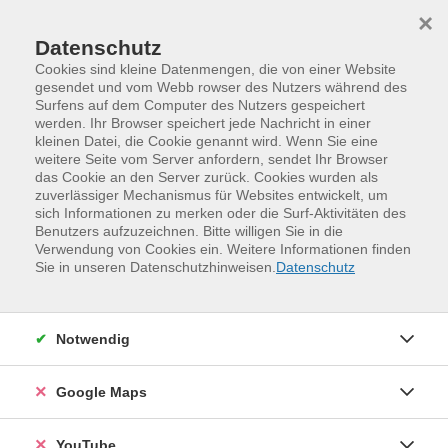
Skip to main content
Skip to page footer
×
Datenschutz
Cookies sind kleine Datenmengen, die von einer Website
gesendet und vom Webb rowser des Nutzers während des
Surfens auf dem Computer des Nutzers gespeichert
Ackerschnack
werden. Ihr Browser speichert jede Nachricht in einer
kleinen Datei, die Cookie genannt wird. Wenn Sie eine
Der VHS-Gemeinschaftsgarten zum
weitere Seite vom Server anfordern, sendet Ihr Browser
das Cookie an den Server zurück. Cookies wurden als
Mitmachen
zuverlässiger Mechanismus für Websites entwickelt, um
sich Informationen zu merken oder die Surf-Aktivitäten des
Benutzers aufzuzeichnen. Bitte willigen Sie in die
Mitten im Stadtteil Naußlitz wächst ein besonderer Ort:
Verwendung von Cookies ein. Weitere Informationen finden
der Ackerschnack, der Gemeinschaftsgarten der
Sie in unseren Datenschutzhinweisen.
Datenschutz
Volkshochschule Dresden. Hier treffen sich Menschen jeden
Alters und mit ganz unterschiedlichen Erfahrungen, um
gemeinsam zu gärtnern, sich auszutauschen und eine
Notwendig
schöne Zeit im Grünen zu verbringen. Ob Gemüse pflanzen,
Blumen säen, Beete anlegen, ernten oder einfach bei einer
Google Maps
Tasse Kaffee ins Gespräch kommen – im Ackerschnack ist
jede und jeder willkommen. Vorkenntnisse sind nicht
YouTube