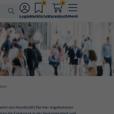
0
0
Login
Merkliste
Warenkorb
Menü
hten
ilhelm von Humboldt) Die hier angebotenen
en die Ereignisse in der Vergangenheit und