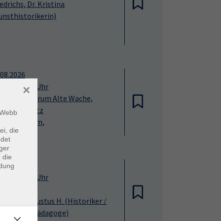
iedrichs, Dr. Kristina
unsthistorikerin)
.08.2026
:30
—
12:30
Uhr
×
sucherzentrum Alte Wache,
hloss Pillnitz
m Webb
zententeam,
ei, die
ndet
ger
 die
.10.2026
ndung
:00
—
16:15
Uhr
eff
bricht, Dr. Justus H.
(Historiker /
rmanist / Pädagoge)