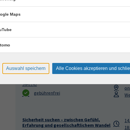
ogle Maps
250 Jahre USA: Traum und Wirklichkeit
25
26H1139
18
uTube
gebührenfrei
VH
Br
tomo
de
Auswahl speichern
Alle Cookies akzeptieren und schli
Krieg ohne Ende? Warum Putins Angriff auf
12
die Ukraine nicht endet
18
26H1142
on
gebührenfrei
We
Sicherheit suchen – zwischen Gefühl,
14
Erfahrung und gesellschaftlichem Wandel
18