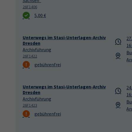
Sachsen"
26F1406
5,00 €
Unterwegs im Stasi-Unterlagen-Archiv
27
Dresden
16
Archivführung
Bu
26F1422
Ar
gebührenfrei
Unterwegs im Stasi-Unterlagen-Archiv
24
Dresden
16
Archivführung
Bu
26F1423
Ar
gebührenfrei