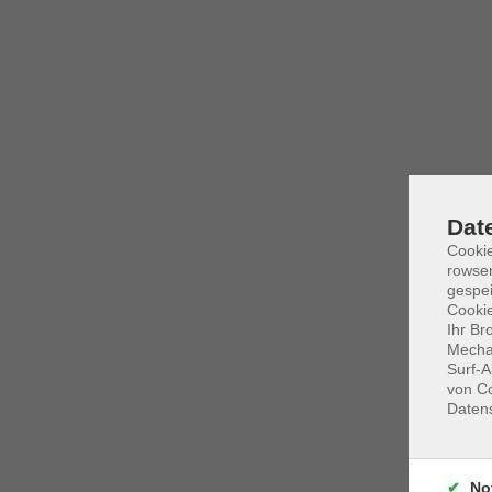
Dat
Cooki
rowse
gespei
Cookie
Ihr Br
Mechan
Surf-A
von Co
Daten
No