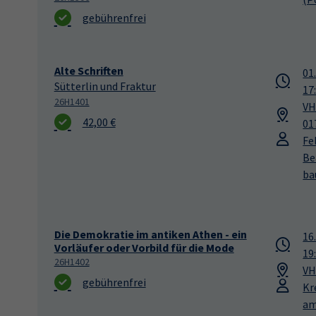
gebührenfrei
Alte Schriften
01
Sütterlin und Fraktur
17
26H1401
VH
42,00 €
01
Fe
Be
ba
Die Demokratie im antiken Athen - ein
16
Vorläufer oder Vorbild für die Mode
19
26H1402
VH
gebührenfrei
Kr
am