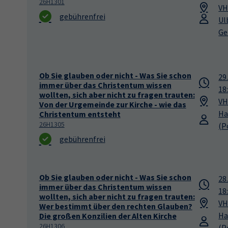
26H1301
VH
gebührenfrei
Ul
Ge
Ob Sie glauben oder nicht - Was Sie schon
29
immer über das Christentum wissen
18
wollten, sich aber nicht zu fragen trauten:
VH
Von der Urgemeinde zur Kirche - wie das
Ha
Christentum entsteht
26H1305
(P
gebührenfrei
Ob Sie glauben oder nicht - Was Sie schon
28
immer über das Christentum wissen
18
wollten, sich aber nicht zu fragen trauten:
VH
Wer bestimmt über den rechten Glauben?
Ha
Die großen Konzilien der Alten Kirche
26H1306
(P