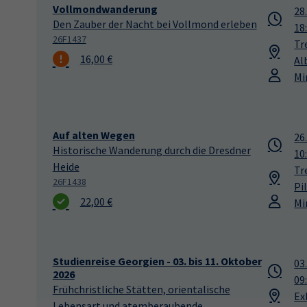
Vollmondwanderung
28
Den Zauber der Nacht bei Vollmond erleben
18
26F1437
Tr
16,00 €
Al
Mi
Auf alten Wegen
26
Historische Wanderung durch die Dresdner
10
Heide
Tr
26F1438
Pi
22,00 €
Mi
Studienreise Georgien - 03. bis 11. Oktober
03
2026
09
Frühchristliche Stätten, orientalische
Ex
Lebensart und atemberaubende