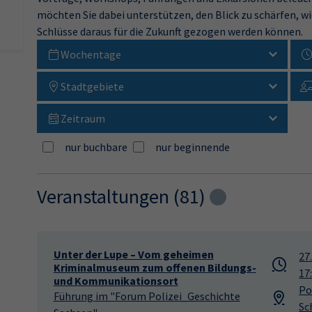
möchten Sie dabei unterstützen, den Blick zu schärfen, w
Schlüsse daraus für die Zukunft gezogen werden können.
Wochentage
Stadtgebiete
Zeitraum
nur buchbare
nur beginnende
Veranstaltungen (
81
)
Loading...
Unter der Lupe – Vom geheimen
27
Kriminalmuseum zum offenen Bildungs-
17
und Kommunikationsort
Po
Führung im "Forum Polizei_Geschichte
Sc