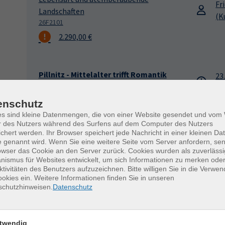
Fr
Landschaften
(K
26F2101
2.290,00 €
Pillnitz - Mittelalter trifft Romantik
23
Eine kleine Wanderung zwischen Natur- und
10
Kulturlandschaft
Be
enschutz
26F2120
Sc
es sind kleine Datenmengen, die von einer Website gesendet und vo
23,00 €
Do
r des Nutzers während des Surfens auf dem Computer des Nutzers
chert werden. Ihr Browser speichert jede Nachricht in einer kleinen Dat
 genannt wird. Wenn Sie eine weitere Seite vom Server anfordern, se
owser das Cookie an den Server zurück. Cookies wurden als zuverlässi
ismus für Websites entwickelt, um sich Informationen zu merken oder
Verborgen im Stadtbild -
03
ktivitäten des Benutzers aufzuzeichnen. Bitte willigen Sie in die Verwe
Demokratiegeschichte in Dresden.
okies ein. Weitere Informationen finden Sie in unseren
14
Spurensuche in "Elbflorenz"
schutzhinweisen.
Datenschutz
Tr
26H1115
Ul
gebührenfrei
Ge
twendig