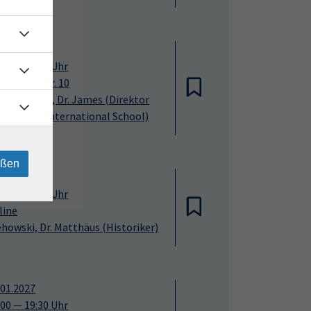
.11.2026
:00
—
19:30
Uhr
S, Annenstr. 10
ightman III, Dr. James
(Direktor
r Dresden International School)
eßen
.11.2026
:00
—
19:30
Uhr
line
howski, Dr. Matthäus
(Historiker)
.01.2027
:00
—
19:30
Uhr