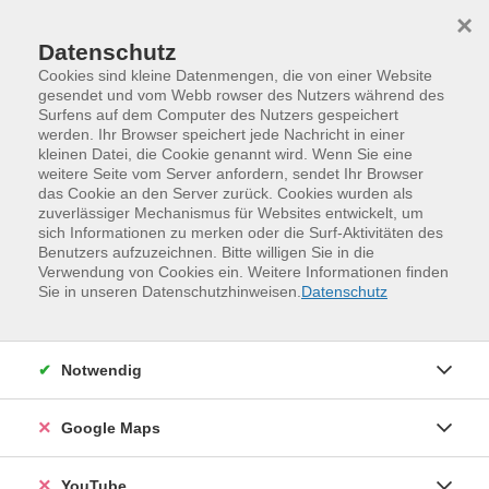
Skip to main content
Skip to page footer
×
Datenschutz
Cookies sind kleine Datenmengen, die von einer Website
gesendet und vom Webb rowser des Nutzers während des
Surfens auf dem Computer des Nutzers gespeichert
werden. Ihr Browser speichert jede Nachricht in einer
kleinen Datei, die Cookie genannt wird. Wenn Sie eine
weitere Seite vom Server anfordern, sendet Ihr Browser
das Cookie an den Server zurück. Cookies wurden als
zuverlässiger Mechanismus für Websites entwickelt, um
sich Informationen zu merken oder die Surf-Aktivitäten des
Benutzers aufzuzeichnen. Bitte willigen Sie in die
Verwendung von Cookies ein. Weitere Informationen finden
Programm
Gesundheit und Bewegung
Sie in unseren Datenschutzhinweisen.
Datenschutz
Gymnastik und Körperarbeit
Körperkräftigung
Feldenkrais – Bewusstheit durch
Notwendig
Bewegung
Entspannte Augen
Google Maps
Feldenkrais – Bewusstheit durch Bewegung
YouTube