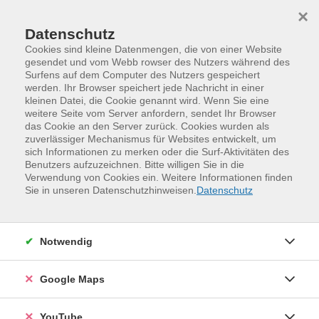
Skip to main content
Skip to page footer
×
Datenschutz
Cookies sind kleine Datenmengen, die von einer Website
gesendet und vom Webb rowser des Nutzers während des
Surfens auf dem Computer des Nutzers gespeichert
werden. Ihr Browser speichert jede Nachricht in einer
kleinen Datei, die Cookie genannt wird. Wenn Sie eine
weitere Seite vom Server anfordern, sendet Ihr Browser
das Cookie an den Server zurück. Cookies wurden als
zuverlässiger Mechanismus für Websites entwickelt, um
sich Informationen zu merken oder die Surf-Aktivitäten des
Benutzers aufzuzeichnen. Bitte willigen Sie in die
Verwendung von Cookies ein. Weitere Informationen finden
Programm
Gesundheit und Bewegung
Sie in unseren Datenschutzhinweisen.
Datenschutz
Gymnastik und Körperarbeit
Körperkräftigung
Feldenkrais – Bewusstheit durch
Notwendig
Bewegung
Der Radius meiner Schultern
Google Maps
Feldenkrais – Bewusstheit durch Bewegung
YouTube