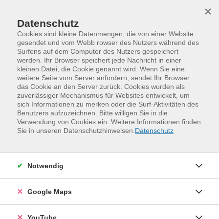
Skip to main content
Skip to page footer
×
Datenschutz
Cookies sind kleine Datenmengen, die von einer Website
gesendet und vom Webb rowser des Nutzers während des
Surfens auf dem Computer des Nutzers gespeichert
Unsere Kursleitenden
werden. Ihr Browser speichert jede Nachricht in einer
kleinen Datei, die Cookie genannt wird. Wenn Sie eine
weitere Seite vom Server anfordern, sendet Ihr Browser
Trouli-Bektas, Sofia
das Cookie an den Server zurück. Cookies wurden als
zuverlässiger Mechanismus für Websites entwickelt, um
(Klavierpädagogin B.Mus.)
sich Informationen zu merken oder die Surf-Aktivitäten des
Benutzers aufzuzeichnen. Bitte willigen Sie in die
Verwendung von Cookies ein. Weitere Informationen finden
Veranstaltungen (
2
)
Sie in unseren Datenschutzhinweisen.
Datenschutz
Loading...
Filter
Notwendig
Sortierung
Google Maps
Klavier - Schnupperkurs (ab 6 Jahre)
YouTube