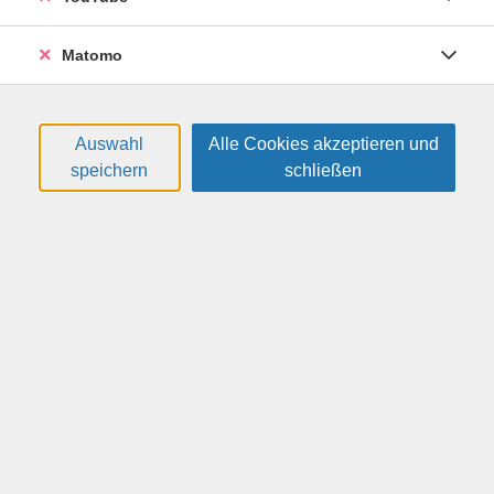
26H5229
69,00 €
Matomo
10.02.2027
—
12.02.2027
09:30
—
11:00
Uhr
VHS, Annenstr. 10
Auswahl
Alle Cookies akzeptieren und
Trouli-Bektas, Sofia
(Klavierpädagogin
speichern
schließen
B.Mus.)
Klavier - Schnupperkurs (ab 9 Jahre)
26H5230
69,00 €
10.02.2027
—
12.02.2027
11:30
—
13:00
Uhr
VHS, Annenstr. 10