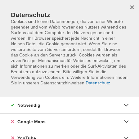
Skip to main content
Skip to page footer
×
Datenschutz
Cookies sind kleine Datenmengen, die von einer Website
gesendet und vom Webb rowser des Nutzers während des
Surfens auf dem Computer des Nutzers gespeichert
werden. Ihr Browser speichert jede Nachricht in einer
Programm
kleinen Datei, die Cookie genannt wird. Wenn Sie eine
Winterferienkurse für Kinder und Jugendliche
weitere Seite vom Server anfordern, sendet Ihr Browser
das Cookie an den Server zurück. Cookies wurden als
Klavier - Schnupperkurs (ab 6 Jahre)
zuverlässiger Mechanismus für Websites entwickelt, um
sich Informationen zu merken oder die Surf-Aktivitäten des
Ihr denkt darüber nach, das Klavierspielen zu lernen!?
Benutzers aufzuzeichnen. Bitte willigen Sie in die
Dann kommt in diesen Schnupperkurs und unternehmt
Verwendung von Cookies ein. Weitere Informationen finden
zusammen mit unserer Klavierlehrerin die ersten
Sie in unseren Datenschutzhinweisen.
Datenschutz
Schritte. Beim gemeinsamen Musizieren spürt ihr den
Rhythmus, lernt wichtige musikalische Begriffe kennen
und spielt einfache Lieder, die euch bestimmt gefallen.
Notwendig
Außerdem dürft ihr improvisieren und eurer
musikalischen Kreativität freien Lauf lassen.
Google Maps
(Kleingruppe)
YouTube