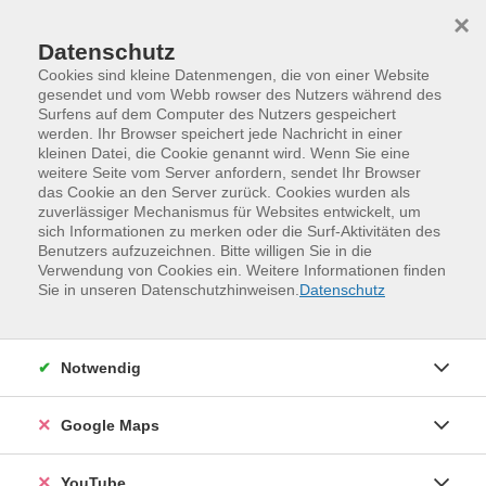
Skip to main content
Skip to page footer
×
Datenschutz
Cookies sind kleine Datenmengen, die von einer Website
gesendet und vom Webb rowser des Nutzers während des
Surfens auf dem Computer des Nutzers gespeichert
werden. Ihr Browser speichert jede Nachricht in einer
Programm
kleinen Datei, die Cookie genannt wird. Wenn Sie eine
Winterferienkurse für Kinder und Jugendliche
weitere Seite vom Server anfordern, sendet Ihr Browser
das Cookie an den Server zurück. Cookies wurden als
Klavier - Schnupperkurs (ab 9 Jahre)
zuverlässiger Mechanismus für Websites entwickelt, um
sich Informationen zu merken oder die Surf-Aktivitäten des
Ihr denkt darüber nach, das Klavierspielen zu lernen!?
Benutzers aufzuzeichnen. Bitte willigen Sie in die
Dann kommt in diesen Schnupperkurs und unternehmt
Verwendung von Cookies ein. Weitere Informationen finden
zusammen mit unserer Klavierlehrerin die ersten
Sie in unseren Datenschutzhinweisen.
Datenschutz
Schritte. Beim gemeinsamen Musizieren spürt ihr den
Rhythmus, lernt wichtige musikalische Begriffe kennen
und spielt einfache Lieder, die euch bestimmt gefallen.
Notwendig
Außerdem dürft ihr improvisieren und eurer
musikalischen Kreativität freien Lauf lassen.
Google Maps
(Kleingruppe)
YouTube