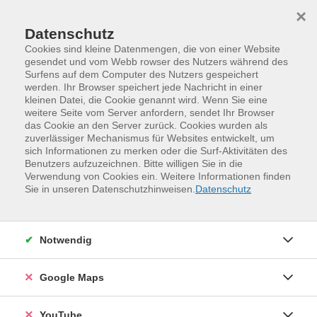
Skip to main content
Skip to page footer
×
Datenschutz
Cookies sind kleine Datenmengen, die von einer Website
gesendet und vom Webb rowser des Nutzers während des
Surfens auf dem Computer des Nutzers gespeichert
werden. Ihr Browser speichert jede Nachricht in einer
kleinen Datei, die Cookie genannt wird. Wenn Sie eine
weitere Seite vom Server anfordern, sendet Ihr Browser
das Cookie an den Server zurück. Cookies wurden als
zuverlässiger Mechanismus für Websites entwickelt, um
sich Informationen zu merken oder die Surf-Aktivitäten des
Benutzers aufzuzeichnen. Bitte willigen Sie in die
Verwendung von Cookies ein. Weitere Informationen finden
Programm
Kreativität und Gestaltung
Sie in unseren Datenschutzhinweisen.
Datenschutz
Tanz und Theater
Tanz
Notwendig
Google Maps
YouTube