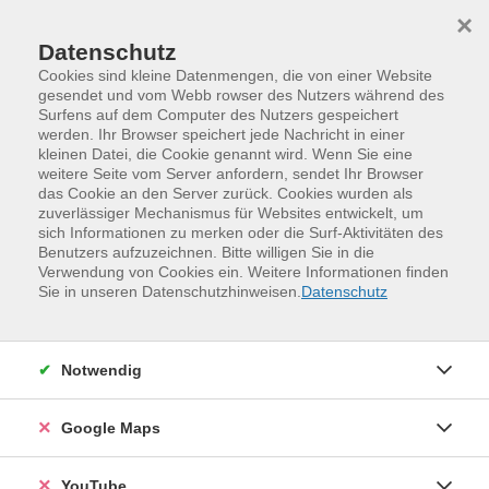
Skip to main content
Skip to page footer
×
Datenschutz
Cookies sind kleine Datenmengen, die von einer Website
gesendet und vom Webb rowser des Nutzers während des
Surfens auf dem Computer des Nutzers gespeichert
werden. Ihr Browser speichert jede Nachricht in einer
kleinen Datei, die Cookie genannt wird. Wenn Sie eine
weitere Seite vom Server anfordern, sendet Ihr Browser
das Cookie an den Server zurück. Cookies wurden als
zuverlässiger Mechanismus für Websites entwickelt, um
sich Informationen zu merken oder die Surf-Aktivitäten des
Benutzers aufzuzeichnen. Bitte willigen Sie in die
Verwendung von Cookies ein. Weitere Informationen finden
Programm
Kreativität und Gestaltung
Sie in unseren Datenschutzhinweisen.
Datenschutz
Tanz und Theater
Tanz
Notwendig
Google Maps
YouTube