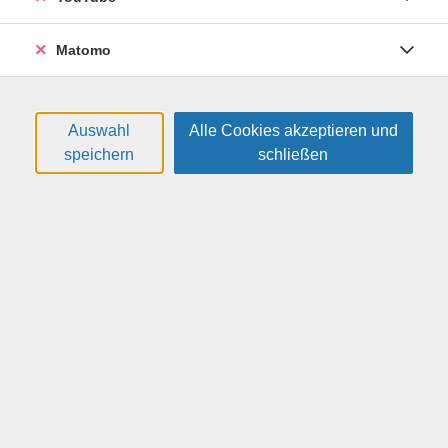
Matomo
Sitztanz für Seniorinnen und Senioren
Tanzen und dabei auf dem Stuhl sitzen bleiben: Das
Auswahl
Alle Cookies akzeptieren und
passt nicht zusammen? Im Gegenteil! Bei lebendiger
speichern
schließen
und beschwingter Weltmusik widmen Sie sich
zusammen mit der Choreografin Martina Morasso eine
Stunde lang verschiedenen Bewegungs- und
Motorikübungen im Sitzen. So werden sowohl die
Koordination als auch die Haltung gestärkt. Vor allem
aber macht Sitztanz Spaß, fördert Ihr Wohlbefinden
und bietet die Möglichkeit, mit Gleichgesinnten Zeit zu
verbringen.
Weitere Hinweise
Bitte mitbringen: Wechselschuhe.