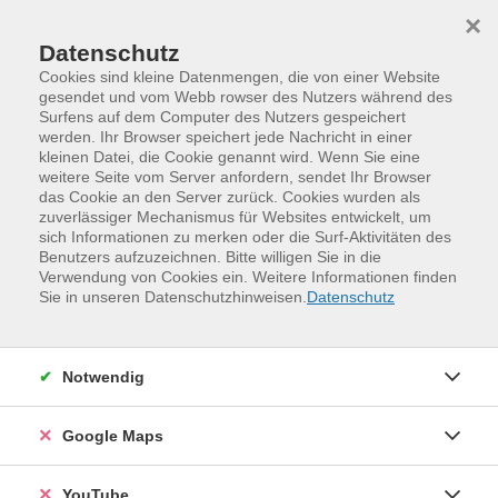
Skip to main content
Skip to page footer
×
Datenschutz
Cookies sind kleine Datenmengen, die von einer Website
gesendet und vom Webb rowser des Nutzers während des
Surfens auf dem Computer des Nutzers gespeichert
werden. Ihr Browser speichert jede Nachricht in einer
kleinen Datei, die Cookie genannt wird. Wenn Sie eine
weitere Seite vom Server anfordern, sendet Ihr Browser
das Cookie an den Server zurück. Cookies wurden als
zuverlässiger Mechanismus für Websites entwickelt, um
sich Informationen zu merken oder die Surf-Aktivitäten des
Benutzers aufzuzeichnen. Bitte willigen Sie in die
Verwendung von Cookies ein. Weitere Informationen finden
Programm
Kreativität und Gestaltung
Sie in unseren Datenschutzhinweisen.
Datenschutz
Nähen und Textiles Gestalten
Textiles Gestalten
Notwendig
Google Maps
YouTube