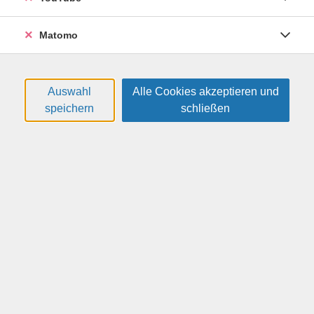
Matomo
Klöppeln
Klöppeln ist ein altes Kunsthandwerk, das auch heute
Auswahl
Alle Cookies akzeptieren und
gepflegt und erhalten wird. Es gibt viele verschiedene
speichern
schließen
Klöppeltechniken, die sich in den verschiedenen
Klöppelzentren herausgebildet haben. In diesem Kurs
haben Sie die Möglichkeit eine Spitze Ihrer Wahl zu
klöppeln. Dabei werden Sie mit Tipps und Tricks fachlich
begleitet. Sie können aber auch eine der vielen
Spitzenarten neu erlernen. Geklöppelt wird auf der
Rolle oder dem Flachkissen.
Neueinsteiger, die das Klöppeln von Anfang an lernen
möchten, sind in diesem Kurs herzlich willkommen.
Haben Sie Bedarf an einer Klöppelausrüstung? Dann
nehmen Sie bitte spätestens 2 Wochen vor Kursbeginn