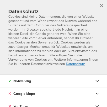
Skip to main content
Skip to page footer
×
Datenschutz
Cookies sind kleine Datenmengen, die von einer Website
gesendet und vom Webb rowser des Nutzers während des
Surfens auf dem Computer des Nutzers gespeichert
werden. Ihr Browser speichert jede Nachricht in einer
kleinen Datei, die Cookie genannt wird. Wenn Sie eine
weitere Seite vom Server anfordern, sendet Ihr Browser
das Cookie an den Server zurück. Cookies wurden als
zuverlässiger Mechanismus für Websites entwickelt, um
sich Informationen zu merken oder die Surf-Aktivitäten des
Benutzers aufzuzeichnen. Bitte willigen Sie in die
Verwendung von Cookies ein. Weitere Informationen finden
Programm
Kreativität und Gestaltung
Sie in unseren Datenschutzhinweisen.
Datenschutz
Nähen und Textiles Gestalten
Textiles Gestalten
Notwendig
Google Maps
YouTube