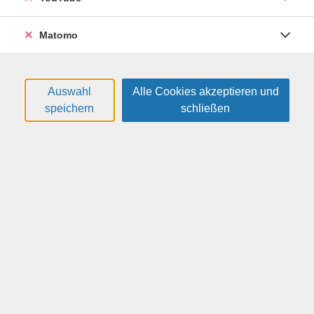
Matomo
Klöppeln
Klöppeln ist ein altes Kunsthandwerk, das auch heute
Auswahl
Alle Cookies akzeptieren und
gepflegt und erhalten wird. Es gibt viele verschiedene
speichern
schließen
Klöppeltechniken, die sich in den verschiedenen
Klöppelzentren herausgebildet haben. In diesem Kurs
haben Sie die Möglichkeit eine Spitze Ihrer Wahl zu
klöppeln. Dabei werden Sie mit Tipps und Tricks fachlich
begleitet. Sie können aber auch eine der vielen
Spitzenarten neu erlernen. Geklöppelt wird auf der
Rolle oder dem Flachkissen.
Neueinsteiger, die das Klöppeln von Anfang an lernen
möchten, sind in diesem Kurs herzlich willkommen.
Haben Sie Bedarf an einer Klöppelausrüstung? Dann
nehmen Sie bitte spätestens 2 Wochen vor Kursbeginn