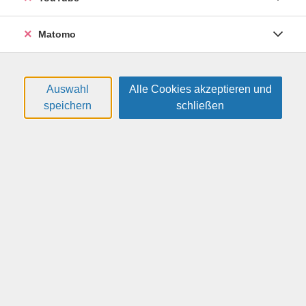
lisa.brockmeyer@vhs-dresden.de
Matomo
Bei Fragen einfach WhatsApp an
0155 63163903
Auswahl
Alle Cookies akzeptieren und
speichern
schließen