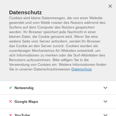
Skip to main content
Skip to page footer
×
Datenschutz
Cookies sind kleine Datenmengen, die von einer Website
gesendet und vom Webb rowser des Nutzers während des
Surfens auf dem Computer des Nutzers gespeichert
Termine in Johannstadt
werden. Ihr Browser speichert jede Nachricht in einer
kleinen Datei, die Cookie genannt wird. Wenn Sie eine
weitere Seite vom Server anfordern, sendet Ihr Browser
Einfach zu den Terminen vorbeikommen
das Cookie an den Server zurück. Cookies wurden als
oder sich vorab anmelden
zuverlässiger Mechanismus für Websites entwickelt, um
sich Informationen zu merken oder die Surf-Aktivitäten des
Benutzers aufzuzeichnen. Bitte willigen Sie in die
Keine Veranstaltungen gefunden.
Verwendung von Cookies ein. Weitere Informationen finden
Sie in unseren Datenschutzhinweisen.
Datenschutz
Notwendig
Ansprechperson
Lisa Brockmeyer
Google Maps
Projektleitung „Verwenden statt Verschwenden“
0351 25440-87
YouTube