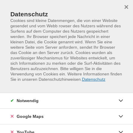
Skip to main content
Skip to page footer
×
Datenschutz
Cookies sind kleine Datenmengen, die von einer Website
gesendet und vom Webb rowser des Nutzers während des
Surfens auf dem Computer des Nutzers gespeichert
Unsere Kursleitenden
werden. Ihr Browser speichert jede Nachricht in einer
kleinen Datei, die Cookie genannt wird. Wenn Sie eine
weitere Seite vom Server anfordern, sendet Ihr Browser
Heider, Thomas
das Cookie an den Server zurück. Cookies wurden als
zuverlässiger Mechanismus für Websites entwickelt, um
(Medieninformatik/-didaktik)
sich Informationen zu merken oder die Surf-Aktivitäten des
Benutzers aufzuzeichnen. Bitte willigen Sie in die
Verwendung von Cookies ein. Weitere Informationen finden
Veranstaltungen (
3
)
Loading...
Sie in unseren Datenschutzhinweisen.
Datenschutz
Filter
Notwendig
Sortierung
Google Maps
»Digital? Aber sicher!«
YouTube