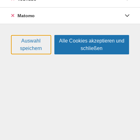
Cybersicherheits-Veranstaltung für Seniorinnen
und Senioren
Matomo
26H40002
gebührenfrei
02.11.2026
Auswahl
Alle Cookies akzeptieren und
14:00
—
15:30
Uhr
speichern
schließen
VHS, Annenstr. 10
Heider, Thomas
(Medieninformatik/-
didaktik)
»Digital? Aber sicher!« - die Cybersicherheits-
Roadshow 2026
26H40003
gebührenfrei