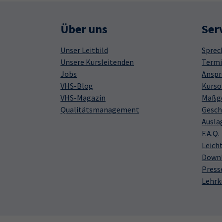
Über uns
Ser
Unser Leitbild
Sprec
Unsere Kursleitenden
Termi
Jobs
Anspr
VHS-Blog
Kurso
VHS-Magazin
Maßge
Qualitätsmanagement
Gesch
Ausla
F.A.Q.
Leich
Down
Press
Lehrk