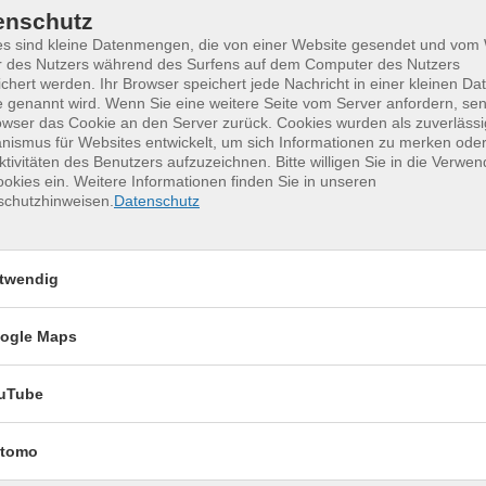
enschutz
es sind kleine Datenmengen, die von einer Website gesendet und vo
r des Nutzers während des Surfens auf dem Computer des Nutzers
chert werden. Ihr Browser speichert jede Nachricht in einer kleinen Dat
 genannt wird. Wenn Sie eine weitere Seite vom Server anfordern, se
owser das Cookie an den Server zurück. Cookies wurden als zuverlässi
ismus für Websites entwickelt, um sich Informationen zu merken oder
ktivitäten des Benutzers aufzuzeichnen. Bitte willigen Sie in die Verwe
okies ein. Weitere Informationen finden Sie in unseren
erkurse für unvergessliche Somme
schutzhinweisen.
Datenschutz
Keramik kennenlernen
17
twendig
Montag, 17.08.2026,
Aug.
09:30 – 12:30 Uhr
ogle Maps
2 Termine
VHS, Annenstr. 10
uTube
tomo