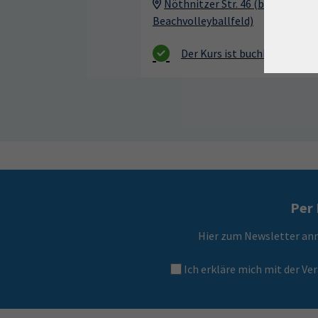
Nöthnitzer Str. 46 (beim
Beachvolleyballfeld)
Per 
Hier zum Newsletter an
Ich erkläre mich mit der 