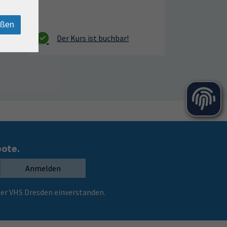
eßen
bote.
Anmelden
er VHS Dresden einverstanden.