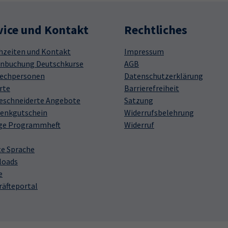
vice und Kontakt
Rechtliches
hzeiten und Kontakt
Impressum
nbuchung Deutschkurse
AGB
echpersonen
Datenschutzerklärung
rte
Barrierefreiheit
schneiderte Angebote
Satzung
enkgutschein
Widerrufsbelehrung
ge Programmheft
Widerruf
te Sprache
loads
e
räfteportal