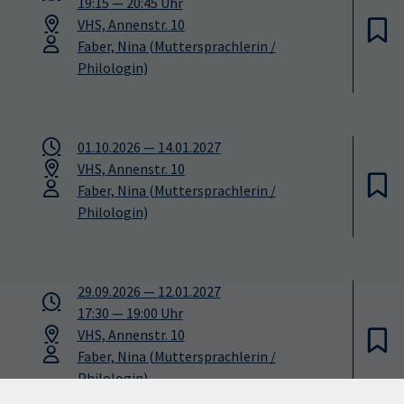
19:15
—
20:45
Uhr
VHS, Annenstr. 10
Faber, Nina
(Muttersprachlerin /
Philologin)
01.10.2026
—
14.01.2027
VHS, Annenstr. 10
Faber, Nina
(Muttersprachlerin /
Philologin)
29.09.2026
—
12.01.2027
17:30
—
19:00
Uhr
VHS, Annenstr. 10
Faber, Nina
(Muttersprachlerin /
Philologin)