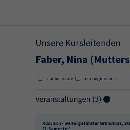
Skip to main content
Skip to page footer
Unsere Kursleitenden
Faber, Nina
(Mutters
nur buchbare
nur beginnende
Veranstaltungen (
3
)
Loading...
Russisch - weitergeführter Grundkurs, St
(2. Semester)