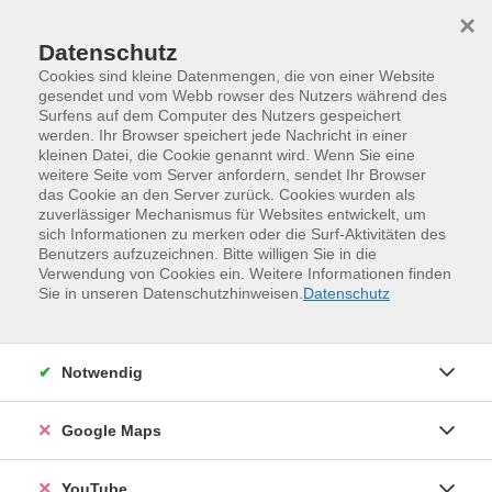
Skip to main content
Skip to page footer
×
Datenschutz
Cookies sind kleine Datenmengen, die von einer Website
gesendet und vom Webb rowser des Nutzers während des
Surfens auf dem Computer des Nutzers gespeichert
Unsere Kursleitenden
werden. Ihr Browser speichert jede Nachricht in einer
kleinen Datei, die Cookie genannt wird. Wenn Sie eine
weitere Seite vom Server anfordern, sendet Ihr Browser
GUTZ DC e.V.,
das Cookie an den Server zurück. Cookies wurden als
zuverlässiger Mechanismus für Websites entwickelt, um
sich Informationen zu merken oder die Surf-Aktivitäten des
Loading...
Veranstaltungen (
1
)
Benutzers aufzuzeichnen. Bitte willigen Sie in die
Verwendung von Cookies ein. Weitere Informationen finden
Sie in unseren Datenschutzhinweisen.
Datenschutz
Filter
Sortierung
Notwendig
Google Maps
Darts entdecken
Technik, Präzision und Spielspaß für
YouTube