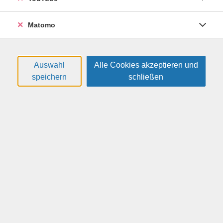
26H3TS1104
142,00 €
Matomo
28.10.2026
—
20.01.2027
VHS im O.D.C., Reicker Str. 60
Maliňáková, Marie
(Muttersprachlerin / M.A.)
Auswahl
Alle Cookies akzeptieren und
speichern
schließen
Tschechisch - Intensivgrundkurs in den
Winterferien, Stufe A1/1
26H3TS1110
123,00 €
08.02.2027
—
18.02.2027
VHS im O.D.C., Reicker Str. 60
Maliňáková, Marie
(Muttersprachlerin / M.A.)