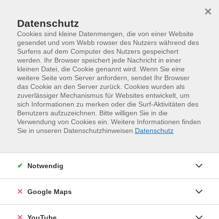
Skip to main content
Skip to page footer
×
Datenschutz
Cookies sind kleine Datenmengen, die von einer Website
gesendet und vom Webb rowser des Nutzers während des
Surfens auf dem Computer des Nutzers gespeichert
Unsere Kursleitenden
werden. Ihr Browser speichert jede Nachricht in einer
kleinen Datei, die Cookie genannt wird. Wenn Sie eine
weitere Seite vom Server anfordern, sendet Ihr Browser
Maliňáková, Marie
das Cookie an den Server zurück. Cookies wurden als
zuverlässiger Mechanismus für Websites entwickelt, um
(Muttersprachlerin / M.A.)
sich Informationen zu merken oder die Surf-Aktivitäten des
Benutzers aufzuzeichnen. Bitte willigen Sie in die
Verwendung von Cookies ein. Weitere Informationen finden
Veranstaltungen (
2
)
Sie in unseren Datenschutzhinweisen.
Datenschutz
Loading...
Filter
Notwendig
Sortierung
Google Maps
Tschechisch - Grundkurs, Stufe A1/1
YouTube