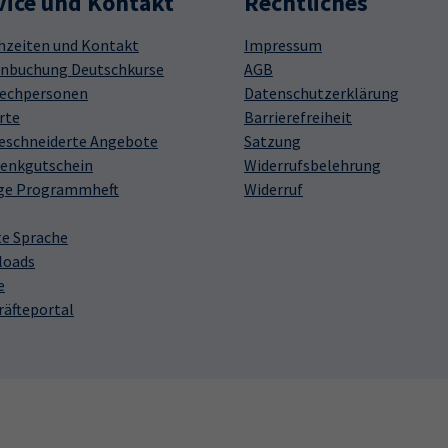
vice und Kontakt
Rechtliches
hzeiten und Kontakt
Impressum
nbuchung Deutschkurse
AGB
echpersonen
Datenschutzerklärung
rte
Barrierefreiheit
schneiderte Angebote
Satzung
enkgutschein
Widerrufsbelehrung
ge Programmheft
Widerruf
te Sprache
loads
e
räfteportal