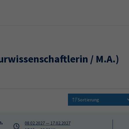
urwissenschaftlerin / M.A.)
Sortierung
h,
08.02.2027
—
17.02.2027