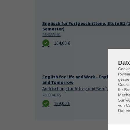
Englisch für Fortgeschrittene, Stufe B1 (1
Semester)
26H333101
164,00 €
Dat
Cooki
rowse
English for Life and Work - English for To
gespei
and Tomorrow
Cookie
Auffrischung für Alltag und Beruf, Stufe A2+
Ihr Br
26H334105
Mechan
Surf-A
199,00 €
von Co
Daten