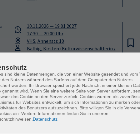
.
10.11.2026
—
19.01.2027
17:30
—
20:00
Uhr
VHS, Annenstr. 10
Balbig, Kirsten
(Kulturwissenschaftlerin /
M.A.)
enschutz
es sind kleine Datenmengen, die von einer Website gesendet und vo
r des Nutzers während des Surfens auf dem Computer des Nutzers
day
04.11.2026
—
13.01.2027
chert werden. Ihr Browser speichert jede Nachricht in einer kleinen Dat
17:00
—
20:15
Uhr
 genannt wird. Wenn Sie eine weitere Seite vom Server anfordern, se
/B1
owser das Cookie an den Server zurück. Cookies wurden als zuverlässi
VHS, Annenstr. 10
ismus für Websites entwickelt, um sich Informationen zu merken oder
Balbig, Kirsten
(Kulturwissenschaftlerin /
ktivitäten des Benutzers aufzuzeichnen. Bitte willigen Sie in die Verwe
M.A.)
okies ein. Weitere Informationen finden Sie in unseren
schutzhinweisen.
Datenschutz