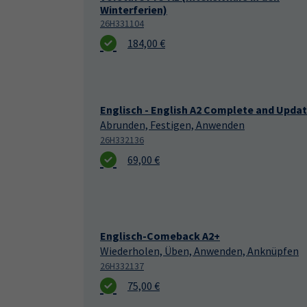
Winterferien)
26H331104
184,00 €
Englisch - English A2 Complete and Upda
Abrunden, Festigen, Anwenden
26H332136
69,00 €
Englisch-Comeback A2+
Wiederholen, Üben, Anwenden, Anknüpfen
26H332137
75,00 €