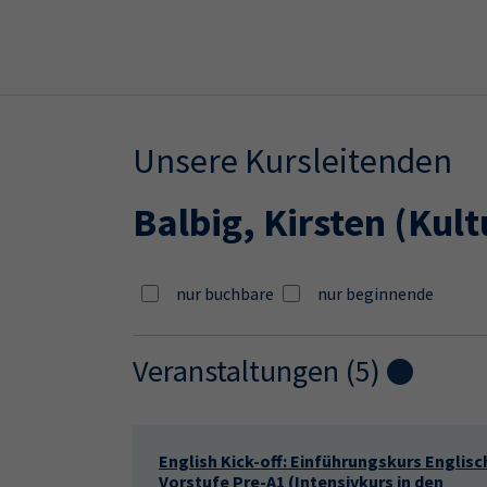
Skip to main content
Skip to page footer
Unsere Kursleitenden
Balbig, Kirsten
(Kult
nur buchbare
nur beginnende
Veranstaltungen (
5
)
Loading...
English Kick-off: Einführungskurs Englisc
Vorstufe Pre-A1 (Intensivkurs in den