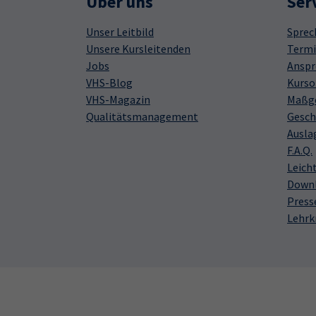
Über uns
Ser
Unser Leitbild
Sprec
Unsere Kursleitenden
Termi
Jobs
Anspr
VHS-Blog
Kurso
VHS-Magazin
Maßge
Qualitätsmanagement
Gesch
Ausla
F.A.Q.
Leich
Down
Press
Lehrk