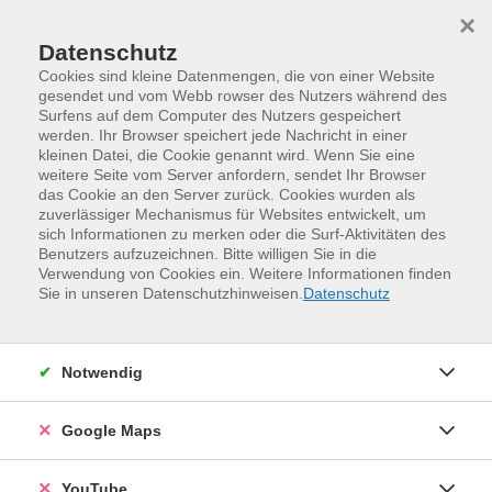
Skip to main content
Skip to page footer
×
Datenschutz
Cookies sind kleine Datenmengen, die von einer Website
gesendet und vom Webb rowser des Nutzers während des
Surfens auf dem Computer des Nutzers gespeichert
Unsere Kursleitenden
werden. Ihr Browser speichert jede Nachricht in einer
kleinen Datei, die Cookie genannt wird. Wenn Sie eine
weitere Seite vom Server anfordern, sendet Ihr Browser
Kroupa, Diana
(Bc.)
das Cookie an den Server zurück. Cookies wurden als
zuverlässiger Mechanismus für Websites entwickelt, um
sich Informationen zu merken oder die Surf-Aktivitäten des
Loading...
Veranstaltungen (
2
)
Benutzers aufzuzeichnen. Bitte willigen Sie in die
Verwendung von Cookies ein. Weitere Informationen finden
Sie in unseren Datenschutzhinweisen.
Datenschutz
Filter
Sortierung
Notwendig
Google Maps
Deutsch als Fremdsprache - Grammatik B1 - die
Grammatik-Baustelle (online)
YouTube
26DM801