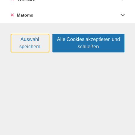
133,00 €
28.09.2026
—
18.01.2027
Matomo
16:00
—
17:30
Uhr
VHS im O.D.C., Reicker Str. 60
Hrushchak, Désirée
(M.A.)
Auswahl
Alle Cookies akzeptieren und
speichern
schließen
Unser Leitbild
Unsere Kursleitenden
Jobs
VHS-Blog
VHS-Magazin
Qualitätsmanagement