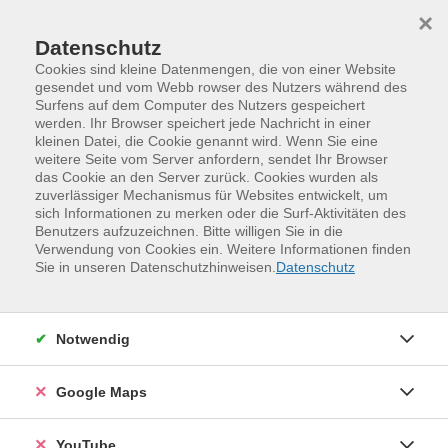
Skip to main content
Skip to page footer
×
Datenschutz
Cookies sind kleine Datenmengen, die von einer Website
gesendet und vom Webb rowser des Nutzers während des
Surfens auf dem Computer des Nutzers gespeichert
Unsere Kursleitenden
werden. Ihr Browser speichert jede Nachricht in einer
kleinen Datei, die Cookie genannt wird. Wenn Sie eine
weitere Seite vom Server anfordern, sendet Ihr Browser
Hrushchak, Désirée
(M.A.)
das Cookie an den Server zurück. Cookies wurden als
zuverlässiger Mechanismus für Websites entwickelt, um
sich Informationen zu merken oder die Surf-Aktivitäten des
Loading...
Veranstaltungen (
1
)
Benutzers aufzuzeichnen. Bitte willigen Sie in die
Verwendung von Cookies ein. Weitere Informationen finden
Sie in unseren Datenschutzhinweisen.
Datenschutz
Filter
Sortierung
Notwendig
Google Maps
Französisch - Grundkurs, Stufe A1
26H3FR1101
YouTube