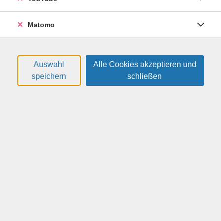
Computergestütztes Konstruieren und Entwerfen
- Einführung
Matomo
26H42605
225,00 €
01.12.2026
—
15.12.2026
Auswahl
Alle Cookies akzeptieren und
16:30
—
18:45
Uhr
speichern
schließen
VHS, Annenstr. 10
Braune, Dr. Andreas
(Dipl.-Ing. / IT-Trainer
AutoCAD)
Entfalten Sie Ihre Kreativität mit AutoCAD
Computergestütztes Konstruieren und Entwerfen
- Fortsetzung
26H42606