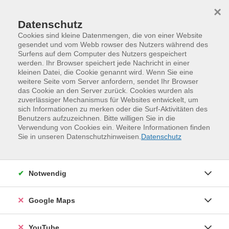
Skip to main content
Skip to page footer
×
Datenschutz
Cookies sind kleine Datenmengen, die von einer Website
gesendet und vom Webb rowser des Nutzers während des
Surfens auf dem Computer des Nutzers gespeichert
Unsere Kursleitenden
werden. Ihr Browser speichert jede Nachricht in einer
kleinen Datei, die Cookie genannt wird. Wenn Sie eine
weitere Seite vom Server anfordern, sendet Ihr Browser
Braune, Dr. Andreas
(Dipl.-Ing. /
das Cookie an den Server zurück. Cookies wurden als
zuverlässiger Mechanismus für Websites entwickelt, um
IT-Trainer AutoCAD)
sich Informationen zu merken oder die Surf-Aktivitäten des
Benutzers aufzuzeichnen. Bitte willigen Sie in die
Verwendung von Cookies ein. Weitere Informationen finden
Loading...
Veranstaltungen (
2
)
Sie in unseren Datenschutzhinweisen.
Datenschutz
Filter
Notwendig
Sortierung
Google Maps
Entfalten Sie Ihre Kreativität mit AutoCAD
YouTube