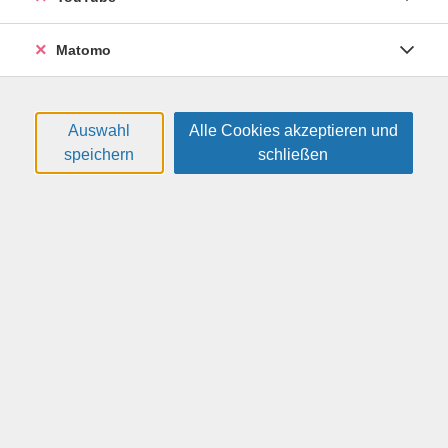
(Modul 5)
26D0605
Matomo
Gebühr: 510,00 EUR (Für Teilnehmende ohne
Berechtigungsschein.)
06.08.2026
—
02.09.2026
08:30
—
12:45
Uhr
Auswahl
Alle Cookies akzeptieren und
VHS, Annenstr. 10
speichern
schließen
Knupfer, Almuth
(Dipl.-Sprachmittlerin)
​,
...
Deutsch als Fremdsprache - Aufbaukurs, B1
(Modul 6)
26D0606
Gebühr: 510,00 EUR (Für Teilnehmende ohne
Berechtigungsschein.)
03.09.2026
—
30.09.2026