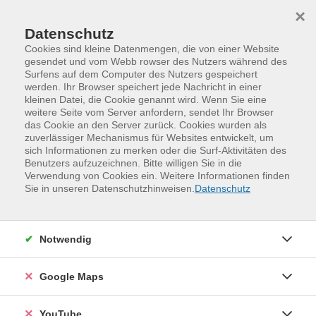
Skip to main content
Skip to page footer
×
Datenschutz
Cookies sind kleine Datenmengen, die von einer Website
gesendet und vom Webb rowser des Nutzers während des
Surfens auf dem Computer des Nutzers gespeichert
Unsere Kursleitenden
werden. Ihr Browser speichert jede Nachricht in einer
kleinen Datei, die Cookie genannt wird. Wenn Sie eine
weitere Seite vom Server anfordern, sendet Ihr Browser
Knupfer, Almuth
(Dipl.-
das Cookie an den Server zurück. Cookies wurden als
zuverlässiger Mechanismus für Websites entwickelt, um
Sprachmittlerin)
sich Informationen zu merken oder die Surf-Aktivitäten des
Benutzers aufzuzeichnen. Bitte willigen Sie in die
Verwendung von Cookies ein. Weitere Informationen finden
Loading...
Veranstaltungen (
2
)
Sie in unseren Datenschutzhinweisen.
Datenschutz
Filter
Notwendig
Sortierung
Google Maps
Deutsch als Fremdsprache - Aufbaukurs, B1
YouTube