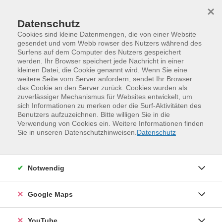
Skip to main content
Skip to page footer
×
Datenschutz
Cookies sind kleine Datenmengen, die von einer Website
gesendet und vom Webb rowser des Nutzers während des
Surfens auf dem Computer des Nutzers gespeichert
werden. Ihr Browser speichert jede Nachricht in einer
Programm
kleinen Datei, die Cookie genannt wird. Wenn Sie eine
Winterferienkurse für Kinder und Jugendliche
weitere Seite vom Server anfordern, sendet Ihr Browser
das Cookie an den Server zurück. Cookies wurden als
Bühne frei! – Schauspielkurs für
zuverlässiger Mechanismus für Websites entwickelt, um
Jugendliche ab 13 Jahre
sich Informationen zu merken oder die Surf-Aktivitäten des
Benutzers aufzuzeichnen. Bitte willigen Sie in die
Du hast Lust, in andere Rollen zu schlüpfen,
Verwendung von Cookies ein. Weitere Informationen finden
Sie in unseren Datenschutzhinweisen.
Datenschutz
Geschichten lebendig werden zu lassen und dich auf der
Bühne auszuprobieren? Dann bist du hier genau richtig!
In diesem Kurs entdeckt ihr gemeinsam mit Kilian, was
Notwendig
Schauspiel alles sein kann – weit über auswendig
gelernte Texte hinaus. Mit kreativen und manchmal
Google Maps
auch ungewöhnlichen Übungen lernt ihr, wie Figuren
entstehen, wie man ein Publikum fesselt und wie
YouTube