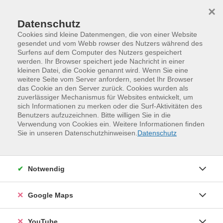
Skip to main content
Skip to page footer
×
Datenschutz
Cookies sind kleine Datenmengen, die von einer Website
gesendet und vom Webb rowser des Nutzers während des
Surfens auf dem Computer des Nutzers gespeichert
werden. Ihr Browser speichert jede Nachricht in einer
Programm
vhs.business
Sprachkompetenz
kleinen Datei, die Cookie genannt wird. Wenn Sie eine
weitere Seite vom Server anfordern, sendet Ihr Browser
das Cookie an den Server zurück. Cookies wurden als
zuverlässiger Mechanismus für Websites entwickelt, um
sich Informationen zu merken oder die Surf-Aktivitäten des
Benutzers aufzuzeichnen. Bitte willigen Sie in die
Verwendung von Cookies ein. Weitere Informationen finden
Sie in unseren Datenschutzhinweisen.
Datenschutz
Notwendig
English & APPROPRIATENESS – How to
Google Maps
feel 'safe' when communicating in
English in a diverse and language-
YouTube