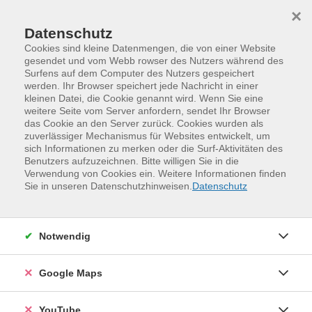
Skip to main content
Skip to page footer
×
Datenschutz
Cookies sind kleine Datenmengen, die von einer Website
gesendet und vom Webb rowser des Nutzers während des
Surfens auf dem Computer des Nutzers gespeichert
werden. Ihr Browser speichert jede Nachricht in einer
Programm
vhs.business
kleinen Datei, die Cookie genannt wird. Wenn Sie eine
Digitale Kompetenzen
weitere Seite vom Server anfordern, sendet Ihr Browser
das Cookie an den Server zurück. Cookies wurden als
Prozesse automatisieren mit n8n —
zuverlässiger Mechanismus für Websites entwickelt, um
Workflows, KI-Agenten und
sich Informationen zu merken oder die Surf-Aktivitäten des
Benutzers aufzuzeichnen. Bitte willigen Sie in die
Integrationen
Verwendung von Cookies ein. Weitere Informationen finden
Sie in unseren Datenschutzhinweisen.
Datenschutz
Kurzbeschreibung
Ihre Mitarbeitenden verbringen Stunden mit
Routineaufgaben, die sich automatisieren lassen: Daten
Notwendig
übertragen, E-Mails sortieren, Berichte
zusammenstellen, Informationen zwischen Systemen
Google Maps
abgleichen. n8n ist eine Automatisierungsplattform
mit über 400 Integrationen — von Microsoft 365 und
YouTube