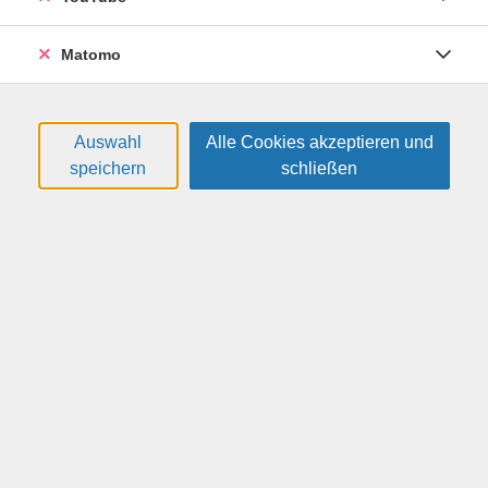
Demonstration, bevor eine einzige Entscheidung
gefallen ist. Welche Technologien stecken dahinter?
Matomo
Was kostet der Betrieb wirklich? Welche rechtlichen
Anforderungen gelten nach der EU-KI-Verordnung? Und
wo liegt der Unterschied zwischen einem internen
Wissensassistenten und einem Chatbot mit
Auswahl
Alle Cookies akzeptieren und
Kundenkontakt? Erst sehen, dann entscheiden —
speichern
schließen
fundiert, aus technischer, rechtlicher und ethischer
Perspektive.
Inhalte
Demonstration: KI-Chatbots im Einsatz erleben • Was
ist ein KI-Chatbot — und was unterscheidet ihn von
regelbasierten Systemen? • Technologien im Überblick:
Große Sprachmodelle, RAG (Retrieval Augmented
Generation), Embedding, Vektordatenbanken • Live-
Demonstration: Funktionsfähige Chatbots für
verschiedene Einsatzszenarien erleben • Interne