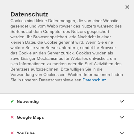
Skip to main content
Skip to page footer
×
Datenschutz
Cookies sind kleine Datenmengen, die von einer Website
gesendet und vom Webb rowser des Nutzers während des
Surfens auf dem Computer des Nutzers gespeichert
werden. Ihr Browser speichert jede Nachricht in einer
Programm
vhs.business
kleinen Datei, die Cookie genannt wird. Wenn Sie eine
Digitale Kompetenzen
weitere Seite vom Server anfordern, sendet Ihr Browser
das Cookie an den Server zurück. Cookies wurden als
KI-Chatbots im Unternehmen —
zuverlässiger Mechanismus für Websites entwickelt, um
Technologie, Recht und Praxis.
sich Informationen zu merken oder die Surf-Aktivitäten des
Benutzers aufzuzeichnen. Bitte willigen Sie in die
Firmenangebot (Inhouse)
Verwendung von Cookies ein. Weitere Informationen finden
(Demoveranstaltung mit
Sie in unseren Datenschutzhinweisen.
Datenschutz
Tagesworkshop
Kurzbeschreibung
Notwendig
Bevor Sie in ein Chatbot-Projekt investieren, sollten Sie
wissen, was die Technologie heute tatsächlich kann —
Google Maps
und was nicht. In dieser Tagesveranstaltung erleben
Ihre Mitarbeitenden KI-Chatbots live in der
YouTube