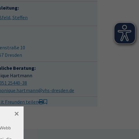
sleitung:
Bloßfeld, Steffen
enstraße 10
67 Dresden
hliche Beratung:
ique Hartmann
351 25440-38
onique.hartmann@vhs-dresden.de
it Freunden teilen
×
m Webb