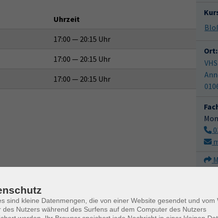
Kur
Uhrzeit
17:00 — 20:15 Uhr
Ort:
17:00 — 20:15 Uhr
VHS
Ann
17:00 — 20:15 Uhr
010
Fac
Mon
0
m
M
enschutz
es sind kleine Datenmengen, die von einer Website gesendet und vo
r des Nutzers während des Surfens auf dem Computer des Nutzers