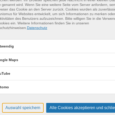
chert werden. Ihr Browser speichert jede Nachricht in einer kleinen Dat
erkurse für unvergessliche Somme
 genannt wird. Wenn Sie eine weitere Seite vom Server anfordern, se
owser das Cookie an den Server zurück. Cookies wurden als zuverlässi
ismus für Websites entwickelt, um sich Informationen zu merken oder
ktivitäten des Benutzers aufzuzeichnen. Bitte willigen Sie in die Verwe
Keramik kennenlernen
17
okies ein. Weitere Informationen finden Sie in unseren
schutzhinweisen.
Datenschutz
Montag, 17.08.2026,
Aug.
09:30 – 12:30 Uhr
2 Termine
twendig
VHS, Annenstr. 10
ogle Maps
uTube
tomo
Auswahl speichern
Alle Cookies akzeptieren und schli