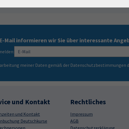
E-Mail informieren wir Sie über interessante Ange
melden:
Verarbeitung meiner Daten gemäß der Datenschutzbestimmungen d
vice und Kontakt
Rechtliches
hzeiten und Kontakt
Impressum
nbuchung Deutschkurse
AGB
echpersonen
Datenschutzerklärung