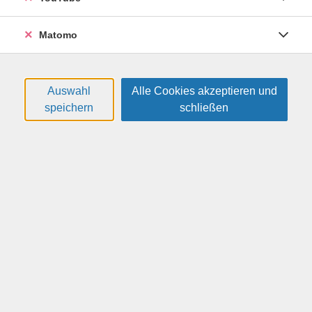
Diagrammen sowie die Berechnungen in Pivot Tabellen
und Formatierungen.
Matomo
Weitere Hinweise
Sie können sich optional einen eigenen USB-Stick zum
Auswahl
Alle Cookies akzeptieren und
Speichern der erstellten Dokumente mitbringen.
speichern
schließen
89,00 €
Gebühr:
In den Warenkorb
Kursnummer:
26H41233
Start:
Ende:
Sa. 14.11.2026
Sa. 14.11.2026
09:00 Uhr
15:30 Uhr