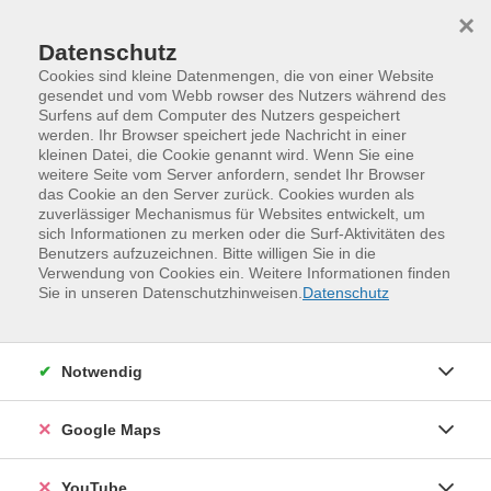
Skip to main content
Skip to page footer
×
Datenschutz
Cookies sind kleine Datenmengen, die von einer Website
gesendet und vom Webb rowser des Nutzers während des
Surfens auf dem Computer des Nutzers gespeichert
werden. Ihr Browser speichert jede Nachricht in einer
Programm
vhs.business
kleinen Datei, die Cookie genannt wird. Wenn Sie eine
Digitale Kompetenzen
weitere Seite vom Server anfordern, sendet Ihr Browser
Digitale Kompetenzen/Office
das Cookie an den Server zurück. Cookies wurden als
zuverlässiger Mechanismus für Websites entwickelt, um
Excel - Pivot-Tabellen Schritt für Schritt
sich Informationen zu merken oder die Surf-Aktivitäten des
erklärt
Benutzers aufzuzeichnen. Bitte willigen Sie in die
Verwendung von Cookies ein. Weitere Informationen finden
Workshop
Sie in unseren Datenschutzhinweisen.
Datenschutz
Mit diesem Workshop können Sie Ihre bestehenden
Excel-Kenntnisse gezielt ausbauen. Er schließt
Notwendig
inhaltlich an den "Excel–Intensivkurs" an und führt Sie
in die Welt der komplexen Funktionen ein. Zu den
Inhalten zählt die Erstellung auswertbarer Tabellen,
Google Maps
das automatische Auswerten großer Tabellen, die
Funktionsweise von Pivot Tabellen, Pivot Charts und
YouTube