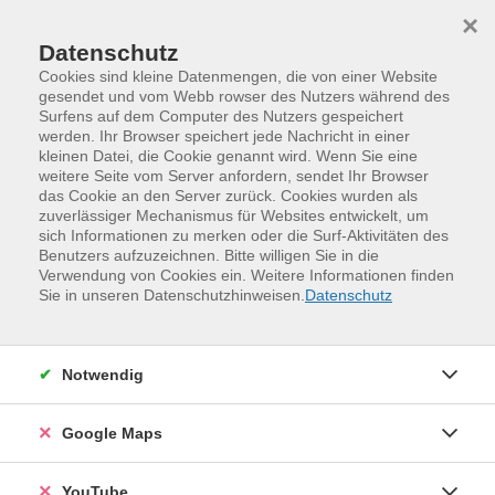
Skip to main content
Skip to page footer
×
Datenschutz
Cookies sind kleine Datenmengen, die von einer Website
gesendet und vom Webb rowser des Nutzers während des
Surfens auf dem Computer des Nutzers gespeichert
werden. Ihr Browser speichert jede Nachricht in einer
Programm
vhs.business
kleinen Datei, die Cookie genannt wird. Wenn Sie eine
Digitale Kompetenzen
weitere Seite vom Server anfordern, sendet Ihr Browser
Digitale Kompetenzen/Office
das Cookie an den Server zurück. Cookies wurden als
zuverlässiger Mechanismus für Websites entwickelt, um
Excel - Arbeit mit großen Datenmengen
sich Informationen zu merken oder die Surf-Aktivitäten des
Workshop
Benutzers aufzuzeichnen. Bitte willigen Sie in die
Verwendung von Cookies ein. Weitere Informationen finden
Mit diesem Workshop können Sie Ihre bestehenden
Sie in unseren Datenschutzhinweisen.
Datenschutz
Excel-Kenntnisse gezielt ausbauen. Er schließt
inhaltlich an den 'Excel–Intensivkurs' an und führt Sie in
die Welt der komplexen Funktionen ein. Zu den Inhalten
Notwendig
zählt das Arbeiten mit großen Tabellen, die
automatische Auswertung von Spalten einer Tabelle,
Google Maps
das Ermitteln von Positionen und Werten innerhalb
einer Matrix, das Auslesen von Werten aus anderen
YouTube