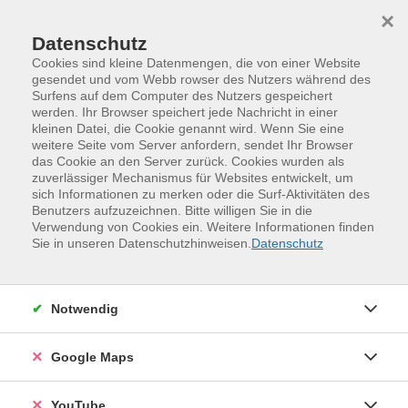
Skip to main content
Skip to page footer
×
Datenschutz
Cookies sind kleine Datenmengen, die von einer Website
gesendet und vom Webb rowser des Nutzers während des
Surfens auf dem Computer des Nutzers gespeichert
werden. Ihr Browser speichert jede Nachricht in einer
Programm
vhs.business
kleinen Datei, die Cookie genannt wird. Wenn Sie eine
Digitale Kompetenzen
Digitale Kompetenzen/KI
weitere Seite vom Server anfordern, sendet Ihr Browser
das Cookie an den Server zurück. Cookies wurden als
KI als persönlicher Assistent — Claude
zuverlässiger Mechanismus für Websites entwickelt, um
Cowork, OpenClaw und NemoClaw im
sich Informationen zu merken oder die Surf-Aktivitäten des
Benutzers aufzuzeichnen. Bitte willigen Sie in die
Alltag
Verwendung von Cookies ein. Weitere Informationen finden
Sie in unseren Datenschutzhinweisen.
Datenschutz
Kurzbeschreibung
KI-Assistenten können heute weit mehr als Texte
schreiben: Sie lesen Dokumente, verwalten Termine,
Notwendig
recherchieren, verarbeiten E-Mails und arbeiten
eigenständig Aufgaben ab. Mit Werkzeugen wie Claude
Google Maps
Cowork, OpenClaw und NemoClaw lässt sich ein
persönlicher KI-Assistent einrichten, der den eigenen
YouTube