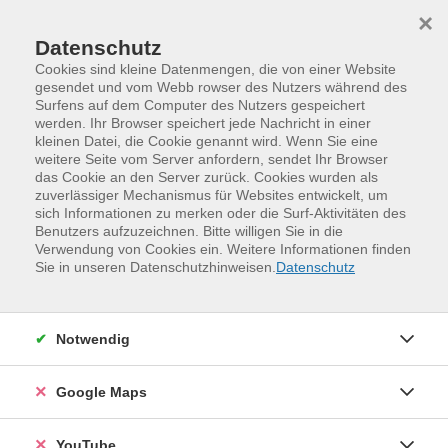
Skip to main content
Skip to page footer
×
Datenschutz
Cookies sind kleine Datenmengen, die von einer Website
gesendet und vom Webb rowser des Nutzers während des
Surfens auf dem Computer des Nutzers gespeichert
werden. Ihr Browser speichert jede Nachricht in einer
Programm
vhs.business
kleinen Datei, die Cookie genannt wird. Wenn Sie eine
Digitale Kompetenzen
weitere Seite vom Server anfordern, sendet Ihr Browser
das Cookie an den Server zurück. Cookies wurden als
Die KI-Kaffeepause — 30 Minuten, die
zuverlässiger Mechanismus für Websites entwickelt, um
Sie auf dem Laufenden halten
sich Informationen zu merken oder die Surf-Aktivitäten des
Benutzers aufzuzeichnen. Bitte willigen Sie in die
Kurzbeschreibung
Verwendung von Cookies ein. Weitere Informationen finden
Sie in unseren Datenschutzhinweisen.
Datenschutz
Jeden zweiten Mittwoch um 12:30 Uhr, 30 Minuten,
online — pünktlich zur Mittagspause: Was ist diese
Woche in der KI-Welt passiert? Welche neuen
Notwendig
Werkzeuge sind erschienen, welche Regelungen treten
in Kraft, was ändert sich für Unternehmen? Die KI-
Google Maps
Kaffeepause liefert eine kompakte Einordnung der
wichtigsten Entwicklungen — verständlich aufbereitet,
YouTube