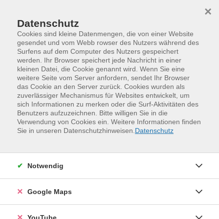
Skip to main content
Skip to page footer
×
Datenschutz
Cookies sind kleine Datenmengen, die von einer Website
gesendet und vom Webb rowser des Nutzers während des
Surfens auf dem Computer des Nutzers gespeichert
werden. Ihr Browser speichert jede Nachricht in einer
kleinen Datei, die Cookie genannt wird. Wenn Sie eine
weitere Seite vom Server anfordern, sendet Ihr Browser
das Cookie an den Server zurück. Cookies wurden als
zuverlässiger Mechanismus für Websites entwickelt, um
sich Informationen zu merken oder die Surf-Aktivitäten des
Benutzers aufzuzeichnen. Bitte willigen Sie in die
Verwendung von Cookies ein. Weitere Informationen finden
Programm
Sprachen und Verständigung
Sie in unseren Datenschutzhinweisen.
Datenschutz
Moderne und alte Fremdsprachen
Spanisch
Weitergeführte Grundkurse
Notwendig
Spanisch - weitergeführter Grundkurs,
Stufe A1 (3. Semester)
Google Maps
Weitere Hinweise
Bitte mitbringen: "Perspectivas contigo A1"/ Kurs- und
YouTube