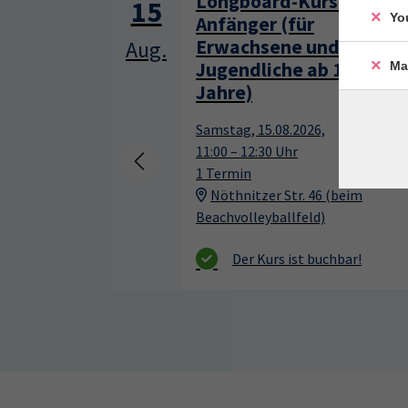
Longboard-Kurs für
15
Yo
Anfänger (für
Erwachsene und
Aug.
Jugendliche ab 13
Ma
Jahre)
Samstag, 15.08.2026,
11:00 – 12:30 Uhr
1 Termin
Nöthnitzer Str. 46 (beim
Beachvolleyballfeld)