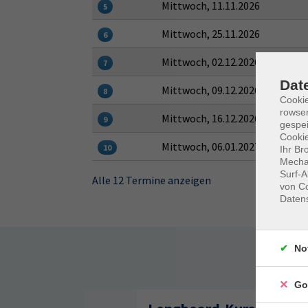
Mittwoch, 11.11.2026
5
Mittwoch, 25.11.2026
6
Mittwoch, 02.12.2026
7
Dat
Mittwoch, 09.12.2026
8
Cooki
rowse
Mittwoch, 16.12.2026
9
gespei
Cookie
Mittwoch, 06.01.2027
10
Ihr Br
Mechan
Surf-A
Alle 12 Termine anzeigen
von Co
Daten
No
Somm
Go