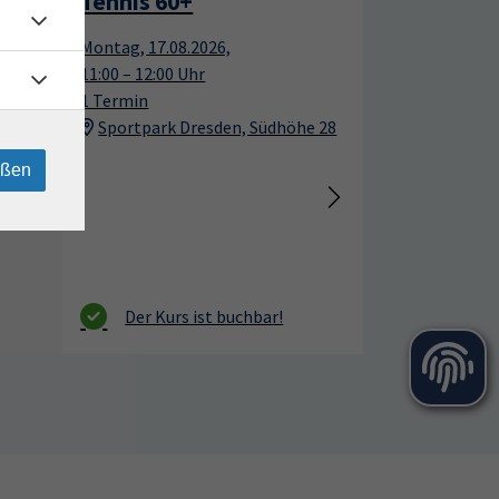
Tennis 60+
17
17
Montag, 17.08.2026,
Aug.
Aug.
11:00 – 12:00 Uhr
1 Termin
Sportpark Dresden, Südhöhe 28
eßen