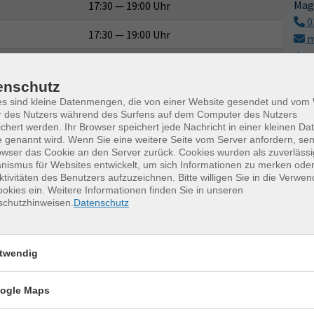
Mag
17:30 — 19:00 Uhr
0
17:30 — 19:00 Uhr
m
dre
17:30 — 19:00 Uhr
M
enschutz
17:30 — 19:00 Uhr
es sind kleine Datenmengen, die von einer Website gesendet und vo
r des Nutzers während des Surfens auf dem Computer des Nutzers
17:30 — 19:00 Uhr
chert werden. Ihr Browser speichert jede Nachricht in einer kleinen Dat
 genannt wird. Wenn Sie eine weitere Seite vom Server anfordern, se
17:30 — 19:00 Uhr
owser das Cookie an den Server zurück. Cookies wurden als zuverlässi
ismus für Websites entwickelt, um sich Informationen zu merken oder
ktivitäten des Benutzers aufzuzeichnen. Bitte willigen Sie in die Verwe
okies ein. Weitere Informationen finden Sie in unseren
schutzhinweisen.
Datenschutz
twendig
erkurse für unvergessliche Somme
ogle Maps