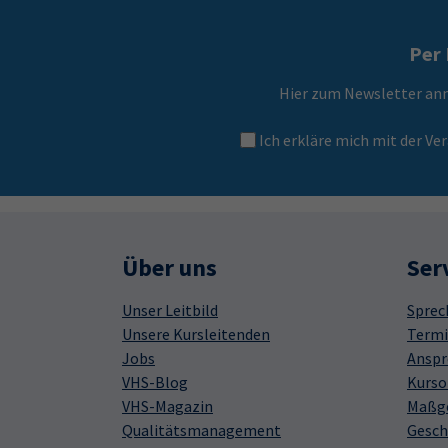
Per 
Hier zum Newsletter an
Ich erkläre mich mit der 
Über uns
Ser
Unser Leitbild
Sprec
Unsere Kursleitenden
Termi
Jobs
Anspr
VHS-Blog
Kurso
VHS-Magazin
Maßge
Qualitätsmanagement
Gesch