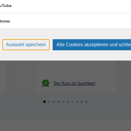
Keramik kennenlernen
17
uTube
Montag, 17.08.2026,
Aug.
09:30 – 12:30 Uhr
tomo
2 Termine
VHS, Annenstr. 10
Auswahl speichern
Alle Cookies akzeptieren und schli