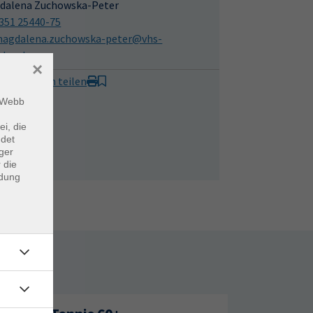
dalena Zuchowska-Peter
351 25440-75
agdalena.zuchowska-peter@vhs-
sden.de
×
it Freunden teilen
m Webb
ei, die
ndet
ger
 die
ndung
rtage