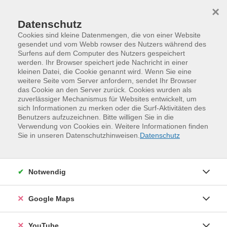
Skip to main content
Skip to page footer
×
Datenschutz
Cookies sind kleine Datenmengen, die von einer Website
gesendet und vom Webb rowser des Nutzers während des
Surfens auf dem Computer des Nutzers gespeichert
werden. Ihr Browser speichert jede Nachricht in einer
kleinen Datei, die Cookie genannt wird. Wenn Sie eine
weitere Seite vom Server anfordern, sendet Ihr Browser
das Cookie an den Server zurück. Cookies wurden als
zuverlässiger Mechanismus für Websites entwickelt, um
sich Informationen zu merken oder die Surf-Aktivitäten des
Benutzers aufzuzeichnen. Bitte willigen Sie in die
Verwendung von Cookies ein. Weitere Informationen finden
Programm
Sprachen und Verständigung
Sie in unseren Datenschutzhinweisen.
Datenschutz
Moderne und alte Fremdsprachen
Chinesisch
Chinesisch - Aufbaukurs, Stufe A2
Notwendig
Weitere Hinweise
Bitte mitbringen: "Lóng neu A1-A2" / Hybride Ausgabe
Google Maps
allango, Chinesisch für Anfänger / Kursbuch mit Audios
inklusive Lizenzschlüssel allango (24 Monate), ISBN
YouTube