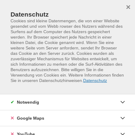
Skip to main content
Skip to page footer
×
Datenschutz
Cookies sind kleine Datenmengen, die von einer Website
gesendet und vom Webb rowser des Nutzers während des
Surfens auf dem Computer des Nutzers gespeichert
werden. Ihr Browser speichert jede Nachricht in einer
kleinen Datei, die Cookie genannt wird. Wenn Sie eine
weitere Seite vom Server anfordern, sendet Ihr Browser
das Cookie an den Server zurück. Cookies wurden als
zuverlässiger Mechanismus für Websites entwickelt, um
sich Informationen zu merken oder die Surf-Aktivitäten des
Benutzers aufzuzeichnen. Bitte willigen Sie in die
Verwendung von Cookies ein. Weitere Informationen finden
Programm
Sprachen und Verständigung
Sie in unseren Datenschutzhinweisen.
Datenschutz
Moderne und alte Fremdsprachen
Bulgarisch
Bulgarisch für Fortgeschrittene (7.
Notwendig
Semester)
Weitere Hinweise
Google Maps
Kursmaterialien werden im Lehrgang bekannt gegeben.
YouTube