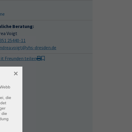
ine
hliche Beratung:
rea Voigt
351 25440-11
ndrea.voigt@vhs-dresden.de
it Freunden teilen
×
m Webb
ei, die
ndet
ger
 die
ndung