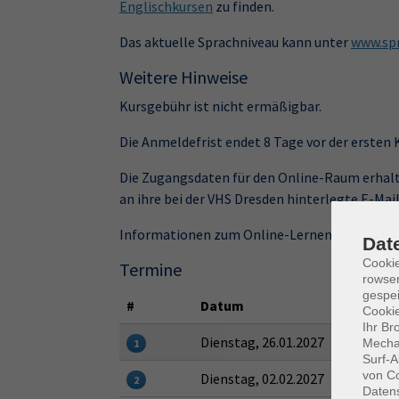
Englischkursen
zu finden.
Das aktuelle Sprachniveau kann unter
www.spr
Weitere Hinweise
Kursgebühr ist nicht ermäßigbar.
Die Anmeldefrist endet 8 Tage vor der ersten
Die Zugangsdaten für den Online-Raum erhalt
an ihre bei der VHS Dresden hinterlegte E-Mai
Informationen zum Online-Lernen gibt's unt
Dat
Cooki
Termine
rowse
gespei
#
Datum
Cookie
Ihr Br
Dienstag, 26.01.2027
Mechan
1
Surf-A
von Co
Dienstag, 02.02.2027
2
Daten