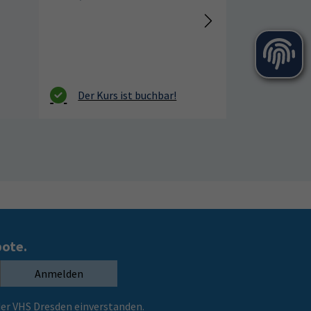
11:10 – 12:40 Uhr
6 Termine
VHS, Annenstr. 10
bote.
Anmelden
er VHS Dresden einverstanden.