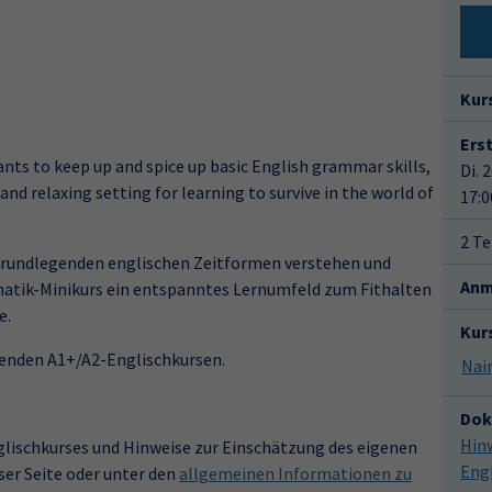
Kur
Ers
ants to keep up and spice up basic English grammar skills,
Di. 
and relaxing setting for learning to survive in the world of
17:0
2 Te
ie grundlegenden englischen Zeitformen verstehen und
Anm
matik-Minikurs ein entspanntes Lernumfeld zum Fithalten
e.
Kur
fenden A1+/A2-Englischkursen.
Dok
Hin
lischkurses und Hinweise zur Einschätzung des eigenen
Eng
ser Seite oder unter den
allgemeinen Informationen zu