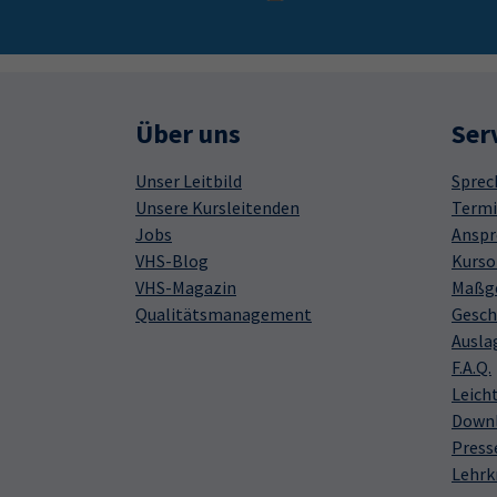
Über uns
Ser
Unser Leitbild
Sprec
Unsere Kursleitenden
Termi
Jobs
Anspr
VHS-Blog
Kurso
VHS-Magazin
Maßge
Qualitätsmanagement
Gesch
Ausla
F.A.Q.
Leich
Down
Press
Lehrk