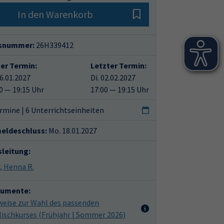
In den Warenkorb
snummer:
26H339412
ter Termin:
Letzter Termin:
26.01.2027
Di. 02.02.2027
0 — 19:15 Uhr
17:00 — 19:15 Uhr
rmine | 6 Unterrichtseinheiten
eldeschluss:
Mo. 18.01.2027
sleitung:
Nair, Henna R.
umente:
weise zur Wahl des passenden
lischkurses (Frühjahr | Sommer 2026)