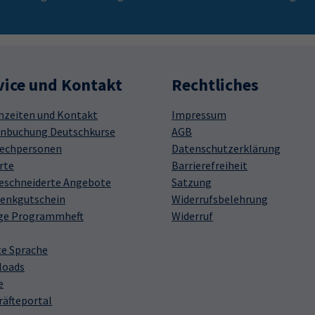
vice und Kontakt
Rechtliches
hzeiten und Kontakt
Impressum
nbuchung Deutschkurse
AGB
echpersonen
Datenschutzerklärung
rte
Barrierefreiheit
schneiderte Angebote
Satzung
enkgutschein
Widerrufsbelehrung
ge Programmheft
Widerruf
te Sprache
loads
e
räfteportal