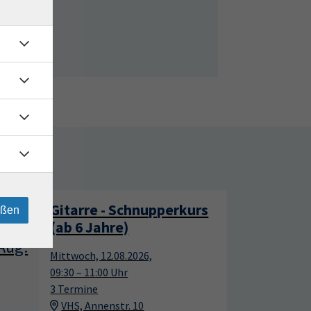
rtage
Englisch für Ältere: A2-
12
15
eßen
Weiterführung (2.
Semester -
Aug.
Aug.
Verlängerungs- und
Festigungsmodul)
Mittwoch, 12.08.2026,