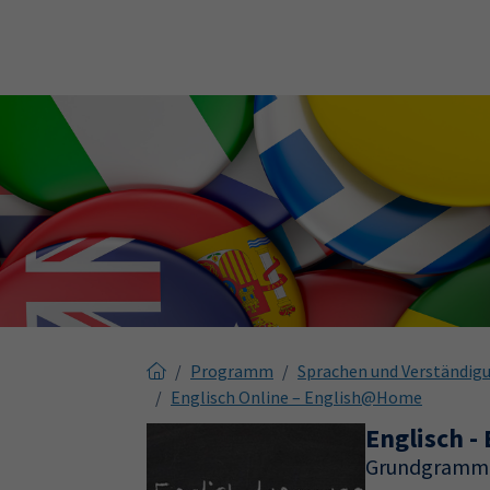
Skip to main content
Skip to page footer
Programm
Sprachen und Verständig
Englisch Online – English@Home
Englisch -
Grundgrammat