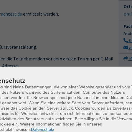
Ort:
achtest.de
ermittelt werden.
onl
Fac
And
0
 Kursveranstaltung.
a
M
en die Teilnehmenden vor dem ersten Termin per E-Mail
l-Adresse.
er
vhs-dresden.de/tipps-zum-online-lernen
enschutz
es sind kleine Datenmengen, die von einer Website gesendet und vo
r des Nutzers während des Surfens auf dem Computer des Nutzers
chert werden. Ihr Browser speichert jede Nachricht in einer kleinen Dat
Uhrzeit
 genannt wird. Wenn Sie eine weitere Seite vom Server anfordern, se
owser das Cookie an den Server zurück. Cookies wurden als zuverlässi
17:00 — 19:15 Uhr
ismus für Websites entwickelt, um sich Informationen zu merken oder
ktivitäten des Benutzers aufzuzeichnen. Bitte willigen Sie in die Verwe
okies ein. Weitere Informationen finden Sie in unseren
17:00 — 19:15 Uhr
schutzhinweisen.
Datenschutz