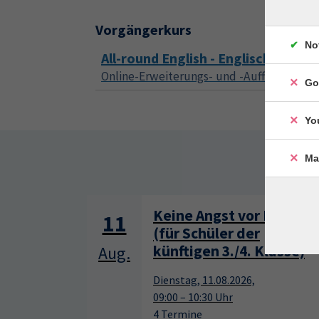
Vorgängerkurs
No
All-round English - Englisch für al
Online-Erweiterungs- und -Auffrischungsk
Go
Yo
Ma
Somm
 Mathe
Clever organisieren und
11
notieren - Lerntechnike
lasse)
(für Klasse 7 - 9)
Aug.
Dienstag, 11.08.2026,
10:00 – 14:45 Uhr
1 Termin