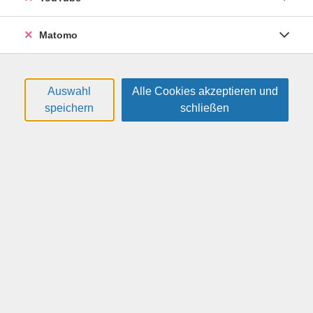
Matomo
Auswahl
Alle Cookies akzeptieren und
speichern
schließen
Englisch - Weitergeführter Grundkurs
für den Wiedereinstieg, Stufe A1 - A2 (2.
Semester - Verlängerungs- und
Festigungsmodul)
Mit Englisch durch die Sommerpause! In diesem
Kurzmodul wird das bisher erarbeitete A1/A2-Wissen
noch einmal beleuchtet und das Erlernte geübt,
gefestigt und angewendet. Die im vorherigen
Lernabschnitt begonnene Arbeit mit dem Lehrbuch
wird dann perspektivisch im Folgekurs im Herbst
fortgesetzt.