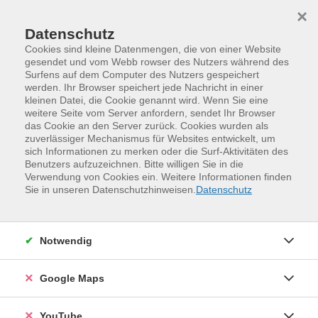
Skip to main content
Skip to page footer
×
Datenschutz
Cookies sind kleine Datenmengen, die von einer Website
gesendet und vom Webb rowser des Nutzers während des
Surfens auf dem Computer des Nutzers gespeichert
werden. Ihr Browser speichert jede Nachricht in einer
kleinen Datei, die Cookie genannt wird. Wenn Sie eine
weitere Seite vom Server anfordern, sendet Ihr Browser
das Cookie an den Server zurück. Cookies wurden als
zuverlässiger Mechanismus für Websites entwickelt, um
sich Informationen zu merken oder die Surf-Aktivitäten des
Benutzers aufzuzeichnen. Bitte willigen Sie in die
Verwendung von Cookies ein. Weitere Informationen finden
Programm
Sprachen und Verständigung
Sie in unseren Datenschutzhinweisen.
Datenschutz
Englisch für Alltag und Beruf
Englisch für den Alltag – Everyday English
Grund- und Wiedereinstiegskurse, Stufen A1 und A2
Notwendig
Weitergeführte Grund- und Wiedereinstiegskurse,
Stufen A1 und A2
Google Maps
YouTube