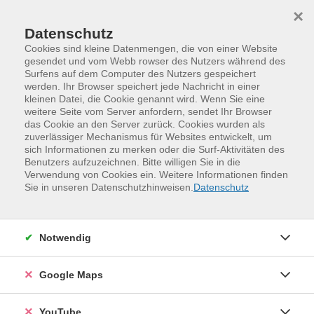
Skip to main content
Skip to page footer
×
Datenschutz
Cookies sind kleine Datenmengen, die von einer Website
gesendet und vom Webb rowser des Nutzers während des
Surfens auf dem Computer des Nutzers gespeichert
werden. Ihr Browser speichert jede Nachricht in einer
kleinen Datei, die Cookie genannt wird. Wenn Sie eine
weitere Seite vom Server anfordern, sendet Ihr Browser
das Cookie an den Server zurück. Cookies wurden als
zuverlässiger Mechanismus für Websites entwickelt, um
sich Informationen zu merken oder die Surf-Aktivitäten des
Benutzers aufzuzeichnen. Bitte willigen Sie in die
Verwendung von Cookies ein. Weitere Informationen finden
Programm
Sprachen und Verständigung
Sie in unseren Datenschutzhinweisen.
Datenschutz
Deutsch als Fremdsprache (DaF)
Aufbaukurse, Stufe B1
Notwendig
Deutsch als Fremdsprache -
Aufbaukurs, B1 (Modul 6)
Google Maps
Diese Kurse sind auch für Teilnehmende geeignet, die
Anspruch auf eine Förderung vom Bundesamt für
YouTube