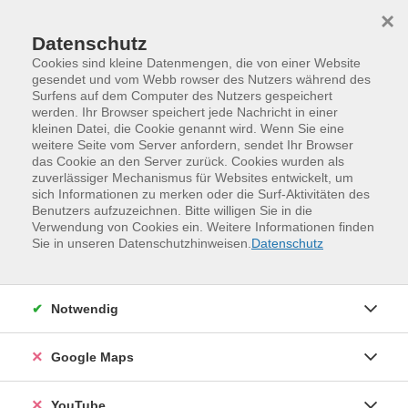
Skip to main content
Skip to page footer
×
Datenschutz
Cookies sind kleine Datenmengen, die von einer Website
gesendet und vom Webb rowser des Nutzers während des
Surfens auf dem Computer des Nutzers gespeichert
werden. Ihr Browser speichert jede Nachricht in einer
Programm
Sommerkurse
kleinen Datei, die Cookie genannt wird. Wenn Sie eine
weitere Seite vom Server anfordern, sendet Ihr Browser
das Cookie an den Server zurück. Cookies wurden als
zuverlässiger Mechanismus für Websites entwickelt, um
sich Informationen zu merken oder die Surf-Aktivitäten des
Benutzers aufzuzeichnen. Bitte willigen Sie in die
Verwendung von Cookies ein. Weitere Informationen finden
Sie in unseren Datenschutzhinweisen.
Datenschutz
Notwendig
Schnitzen zum Kennenlernen
Google Maps
Sommeratelier Teil 2
Sommeratelier Teil 2
YouTube