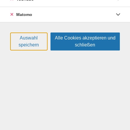
Matomo
Eine Woche voller Kreativität - willkommen im
Sommeratelier der VHS! Im Laufe dieser Woche können
Sie unterschiedliche Techniken ausprobieren, mit
Auswahl
Alle Cookies akzeptieren und
netten Leuten ins Gespräch kommen und die Seele
speichern
schließen
baumeln lassen. Die Kurse werden von etwas Kaffee und
Gebäck begleitet, und können sowohl einzeln als auch
gesamt gebucht werden.
Wichtig: Diese Kurse richten sich ausschließlich an
erwachsene Teilnehmer.
Schnitzen
In diesem Kurs lernen Sie, kleine Holzskulpturen selbst