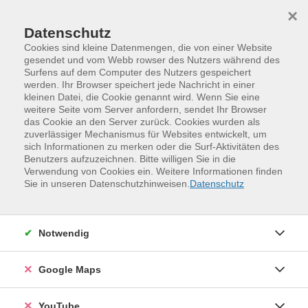
Skip to main content
Skip to page footer
×
Datenschutz
Cookies sind kleine Datenmengen, die von einer Website
gesendet und vom Webb rowser des Nutzers während des
Surfens auf dem Computer des Nutzers gespeichert
werden. Ihr Browser speichert jede Nachricht in einer
Programm
Sommerkurse
kleinen Datei, die Cookie genannt wird. Wenn Sie eine
Deutsch als Fremdsprache - Mittelstufe
weitere Seite vom Server anfordern, sendet Ihr Browser
das Cookie an den Server zurück. Cookies wurden als
C1.2
zuverlässiger Mechanismus für Websites entwickelt, um
sich Informationen zu merken oder die Surf-Aktivitäten des
Im Kurs werden Ihnen Kenntnisse und Fertigkeiten
Benutzers aufzuzeichnen. Bitte willigen Sie in die
vermittelt, die es Ihnen ermöglichen, anspruchsvolle
Verwendung von Cookies ein. Weitere Informationen finden
Sie in unseren Datenschutzhinweisen.
Datenschutz
Texte zu verstehen, Ihre Deutschkenntnisse sowohl im
beruflichen als auch im gesellschaftlichen Kontext
flexibel anzuwenden und komplexe Sachverhalte klar,
Notwendig
strukturiert und detailliert wiederzugeben.
Voraussetzungen: sichere Kenntnisse der Stufe C1.1 (ca.
Google Maps
900 Unterrichtseinheiten)
Weitere Hinweise
YouTube