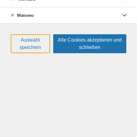
Kursmaterialien: "Kontext C1.2. Kurs- und Übungsbuch
Matomo
mit Audios und Videos
/ ISBN 978-3-12-605348-8 / Klett Verlag / Preis ca. 26 €
Termine
Auswahl
Alle Cookies akzeptieren und
speichern
schließen
#
Datum
Uhrzeit
Mittwoch, 11.11.2026
08:30 — 12:45 Uhr
1
Donnerstag, 12.11.2026
08:30 — 12:45 Uhr
2
Freitag, 13.11.2026
08:30 — 12:45 Uhr
3
Montag, 16.11.2026
08:30 — 12:45 Uhr
4
Dienstag, 17.11.2026
08:30 — 12:45 Uhr
5
Donnerstag, 19.11.2026
08:30 — 12:45 Uhr
6