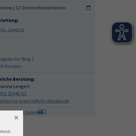
rmine | 12 Unterrichtseinheiten
sleitung:
Harms, Janette
bigsdorfer Weg 1
69 Dresden
hliche Beratung:
harina Lengert
351 25440-53
atharina.lengert@vhs-dresden.de
it Freunden teilen
×
m Webb