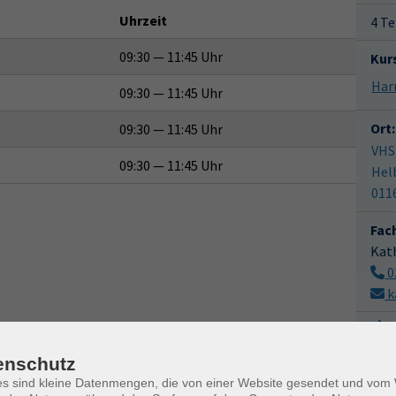
Uhrzeit
4 Te
09:30 — 11:45 Uhr
Kur
09:30 — 11:45 Uhr
Ort:
09:30 — 11:45 Uhr
VHS
09:30 — 11:45 Uhr
Hel
011
Fac
Kat
0
k
M
enschutz
es sind kleine Datenmengen, die von einer Website gesendet und vo