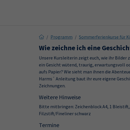
Skip to main content
Skip to page footer
Programm
Sommerferienkurse für Ki
Wie zeichne ich eine Geschich
Unsere Kursleiterin zeigt euch, wie ihr Bilder 
ein Gesicht wütend, traurig, erwartungsvoll 
aufs Papier? Wie sieht man ihnen die Abenteue
Harms´ Anleitung baut ihr eure eigene Gesch
Zeichnungen.
Weitere Hinweise
Bitte mitbringen: Zeichenblock A4, 1 Bleistift,
Filzstift/Fineliner schwarz
Termine