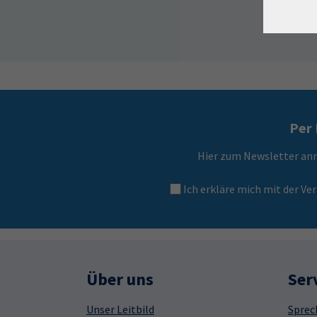
Per 
Hier zum Newsletter an
Ich erkläre mich mit der 
Über uns
Ser
Unser Leitbild
Sprec