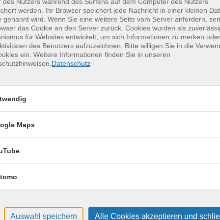
r des Nutzers während des Surfens auf dem Computer des Nutzers
chert werden. Ihr Browser speichert jede Nachricht in einer kleinen Dat
 genannt wird. Wenn Sie eine weitere Seite vom Server anfordern, se
owser das Cookie an den Server zurück. Cookies wurden als zuverlässi
erkurse für unvergessliche Somme
ismus für Websites entwickelt, um sich Informationen zu merken oder
ktivitäten des Benutzers aufzuzeichnen. Bitte willigen Sie in die Verwe
okies ein. Weitere Informationen finden Sie in unseren
Keramik kennenlernen
17
schutzhinweisen.
Datenschutz
Montag, 17.08.2026,
Aug.
09:30 – 12:30 Uhr
twendig
2 Termine
VHS, Annenstr. 10
ogle Maps
uTube
tomo
Auswahl speichern
Alle Cookies akzeptieren und schli