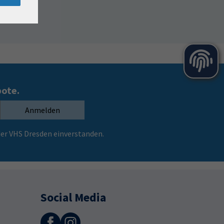
bote.
Anmelden
er VHS Dresden einverstanden.
Social Media