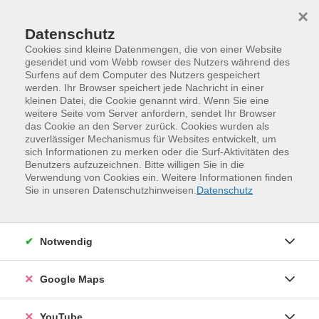
Skip to main content
Skip to page footer
×
Datenschutz
Cookies sind kleine Datenmengen, die von einer Website
gesendet und vom Webb rowser des Nutzers während des
Surfens auf dem Computer des Nutzers gespeichert
werden. Ihr Browser speichert jede Nachricht in einer
Programm
kleinen Datei, die Cookie genannt wird. Wenn Sie eine
Sommerferienkurse für Kinder und Jugendliche
weitere Seite vom Server anfordern, sendet Ihr Browser
das Cookie an den Server zurück. Cookies wurden als
Modedesign - Figurinen, Muster,
zuverlässiger Mechanismus für Websites entwickelt, um
Schnitte ... (ab 12 Jahre)
sich Informationen zu merken oder die Surf-Aktivitäten des
Benutzers aufzuzeichnen. Bitte willigen Sie in die
Figurinen, Muster und Schnitte sind die kreativen
Verwendung von Cookies ein. Weitere Informationen finden
Sie in unseren Datenschutzhinweisen.
Datenschutz
Vorarbeiten im Modedesign. Die Modedesignerin Helena
Marx zeigt euch, wie ihr eure Ideen überzeugend,
effektvoll und anatomisch richtig darstellen könnt und
Notwendig
wie ihr von ersten Entwürfen zu praktikablen Schnitten
kommt.
Google Maps
Weitere Hinweise
Bitte mitbringen: Papier A3, Bleistifte und Geodreieck,
YouTube