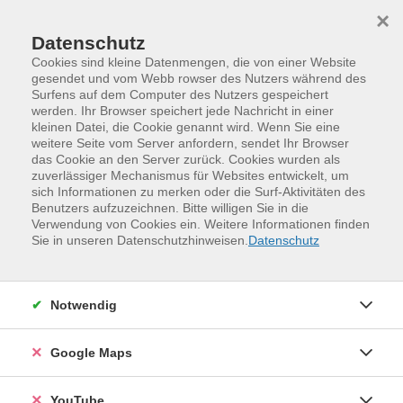
Skip to main content
Skip to page footer
×
Datenschutz
Cookies sind kleine Datenmengen, die von einer Website
gesendet und vom Webb rowser des Nutzers während des
Surfens auf dem Computer des Nutzers gespeichert
werden. Ihr Browser speichert jede Nachricht in einer
Programm
kleinen Datei, die Cookie genannt wird. Wenn Sie eine
Sommerferienkurse für Kinder und Jugendliche
weitere Seite vom Server anfordern, sendet Ihr Browser
das Cookie an den Server zurück. Cookies wurden als
Keine Angst vor Mathe (für Schüler der
zuverlässiger Mechanismus für Websites entwickelt, um
künftigen 5./6. Klasse)
sich Informationen zu merken oder die Surf-Aktivitäten des
Benutzers aufzuzeichnen. Bitte willigen Sie in die
Oh je Mathe!? Angst vor Mathematik muss nicht sein!
Verwendung von Cookies ein. Weitere Informationen finden
Sie in unseren Datenschutzhinweisen.
Datenschutz
Gemeinsam wiederholen wir die Grundrechenarten,
üben die Malfolgen und Quadratzahlen, sortieren
Brüche, lösen knifflige Textaufgaben und erarbeiten
Notwendig
mathematische Überlebenstricks. Du lernst, dass
Rechnen Spaß machen kann und uns geometrische
Google Maps
Körper überall im Alltag begegnen. Mit deinem neu
gewonnenen Selbstvertrauen wirst du gut vorbereitet
YouTube